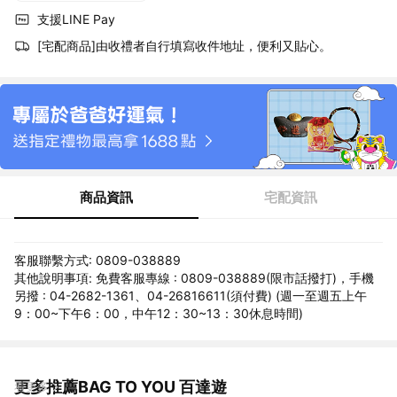
支援LINE Pay
[宅配商品]由收禮者自行填寫收件地址，便利又貼心。
商品資訊
宅配資訊
客服聯繫方式: 0809-038889
其他說明事項: 免費客服專線 : 0809-038889(限市話撥打)，手機
另撥 : 04-2682-1361、04-26816611(須付費) (週一至週五上午
9：00~下午6：00，中午12：30~13：30休息時間)
更多推薦BAG TO YOU 百達遊
看更多