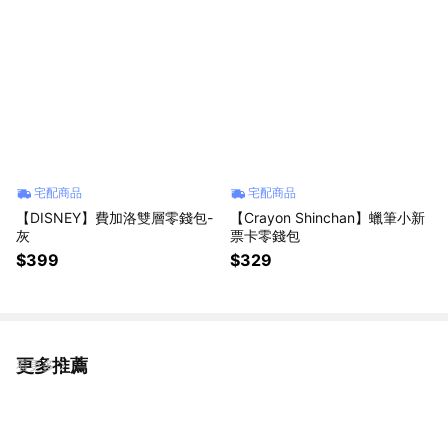
宅配商品
宅配商品
【DISNEY】費加洛雙層零錢包-
【Crayon Shinchan】蠟筆小新
灰
票卡零錢包
$399
$329
更多推薦
看更多