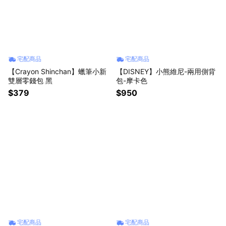
宅配商品
宅配商品
【Crayon Shinchan】蠟筆小新
【DISNEY】小熊維尼-兩用側背
雙層零錢包 黑
包-摩卡色
$379
$950
宅配商品
宅配商品