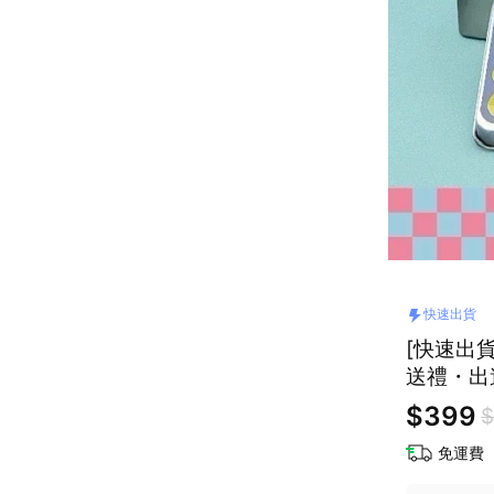
快速出貨
[快速出
送禮・出
$399
$
免運費