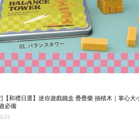
貨]【和禮日選】迷你遊戲鐵盒 疊疊樂 抽積木｜掌心大
遊必備
571