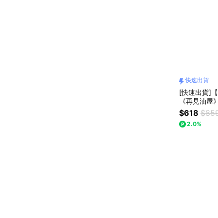
快速出貨
[快速出貨]
《再見油屋》
$618
$85
2.0%