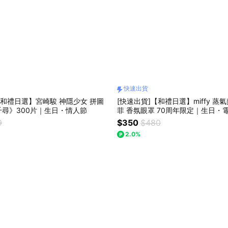
快速出貨
【和禮日選】宮崎駿 神隱少女 拼圖
[快速出貨]【和禮日選】miffy 蒸
尋》300片｜生日・情人節
菲 香氛眼罩 70周年限定｜生日・
午睡神器
9
$350
$480
2.0%