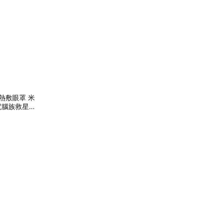
氣熱敷眼罩 米
電腦族救星・