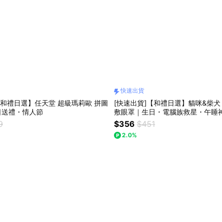
快速出貨
【和禮日選】任天堂 超級瑪莉歐 拼圖
[快速出貨]【和禮日選】貓咪&柴犬
日送禮・情人節
敷眼罩｜生日・電腦族救星・午睡
9
$356
$451
2.0%