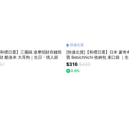
快速出貨
【和禮日選】三麗鷗 達摩招財存錢筒
[快速出貨]【和禮日選】日本 蒙奇奇
招財 酷洛米 大耳狗｜生日・情人節
寶 Bebichhichi 收納包 束口袋 
送禮
67
$316
$439
2.0%