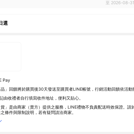
至 2026-08-31
日選
 Pay
品」回饋將於購買後30天發送至購買者LINE帳號，行銷活動回饋依活動
品]由收禮者自行填寫收件地址，便利又貼心。
貨」是由商家（賣方）提供之服務，LINE禮物不負責配送時效保證。請
述之條件與限制說明，若有疑問請洽商家。