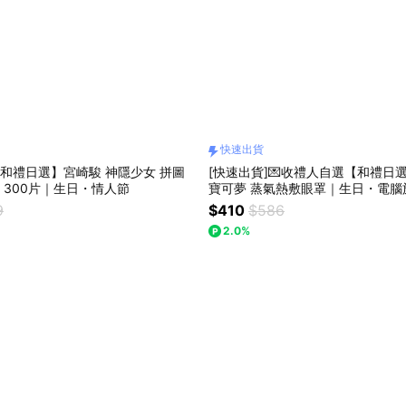
快速出貨
【和禮日選】宮崎駿 神隱少女 拼圖
[快速出貨]💌收禮人自選【和禮日
300片｜生日・情人節
寶可夢 蒸氣熱敷眼罩｜生日・電腦
神器
9
$410
$586
2.0%