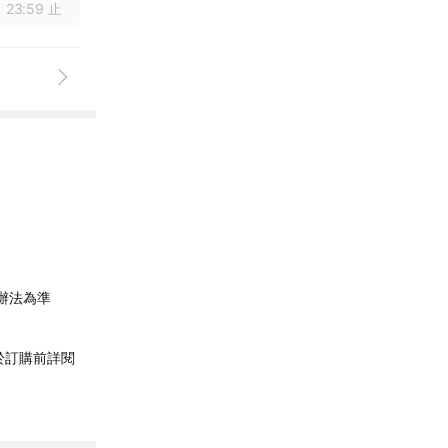
 23:59 止
辦法為準
於訂購前詳閱