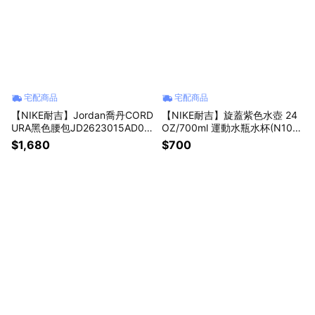
宅配商品
宅配商品
【NIKE耐吉】Jordan喬丹CORD
【NIKE耐吉】旋蓋紫色水壺 24
URA黑色腰包JD2623015AD00
OZ/700ml 運動水瓶水杯(N100
2/IW1538010軍用等級防刮耐磨
062265024) 冷水壺 隨行杯 高
$1,680
$700
抗撕裂百搭時尚側背包可調式背
蛋白乳清奶昔代餐搖搖杯 男友禮
帶單肩包斜跨包牡羊座生日禮物
物 女友禮物 告白禮物
朋友禮物 同學禮物