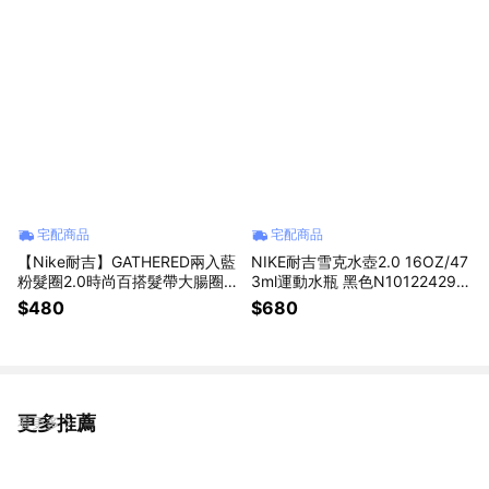
生禮物 送禮推薦 情人節禮物
物 送禮推薦 周歲禮物
宅配商品
宅配商品
【Nike耐吉】GATHERED兩入藍
NIKE耐吉雪克水壺2.0 16OZ/47
粉髮圈2.0時尚百搭髮帶大腸圈
3ml運動水瓶 黑色N101224298
髮飾(N1002455608OS)跳舞街
816/IB0366988冷涼水杯高蛋
$480
$680
舞饒舌說唱滑板嘻哈單品適用 小
白乳清奶昔代餐搖搖杯聚丙烯環
女孩生日禮物 兒童禮物 女生禮
保杯不含雙酚A無塑化劑大水壺
物 送禮推薦 周歲禮物
男生禮物運動必備
更多推薦
看更多