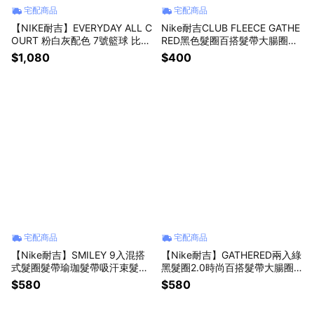
宅配商品
宅配商品
【NIKE耐吉】EVERYDAY ALL C
Nike耐吉CLUB FLEECE GATHE
OURT 粉白灰配色 7號籃球 比賽
RED黑色髮圈百搭髮帶大腸圈髮
用球 超耐磨材質室外室內戶外場
飾(N1009099091OS)跳舞街舞
$1,080
$400
室內場專用 成人標準七號球 交
饒舌說唱滑板嘻哈單品適用 小女
換禮物 (N100436913607/DO8
孩生日禮物 兒童禮物 女生禮物
258136)
送禮推薦 周歲禮物
宅配商品
宅配商品
【Nike耐吉】SMILEY 9入混搭
【Nike耐吉】GATHERED兩入綠
式髮圈髮帶瑜珈髮帶吸汗束髮帶
黑髮圈2.0時尚百搭髮帶大腸圈
彈力髮圈N0003537032OS跳
髮飾(N1002455053OS)跳舞街
$580
$580
舞街舞饒舌說唱滑板嘻哈單品適
舞饒舌說唱滑板嘻哈單品適用 小
用 水瓶座生日禮物 男友禮物 女
女孩生日禮物 兒童禮物 女生禮