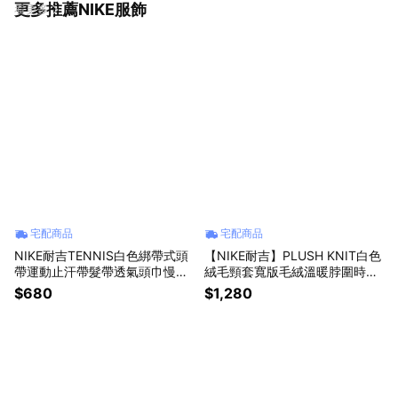
更多推薦NIKE服飾
看更多
宅配商品
宅配商品
NIKE耐吉TENNIS白色綁帶式頭
【NIKE耐吉】PLUSH KNIT白色
帶運動止汗帶髮帶透氣頭巾慢跑
絨毛頸套寬版毛絨溫暖脖圍時尚
網球棒球籃球羽球瑜珈健身重訓
圍脖冬天寒流必備保暖蓄熱升溫
$680
$1,280
單車(NTN00101OS/AC440010
游泳棒球壘球(N1008869110O
1)天蠍生日禮物 男友禮物 交換禮
S/FV6110110) 男友禮物 情侶送
物 女友禮物
禮 天蠍座生日禮物