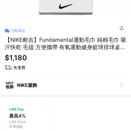
宅配商品
【NIKE耐吉】Fundamental運動毛巾 純棉毛巾 吸
汗快乾 毛毯 方便攜帶 有氧運動健身籃球排球桌球
瑜珈街舞饒舌(N1012438101MD)入厝禮物 父親
$1,180
節禮物 情侶送禮 獅子座生日禮
免運費
NIKE服飾
LINE Pay
最高4%
LINE Bank
單筆滿額