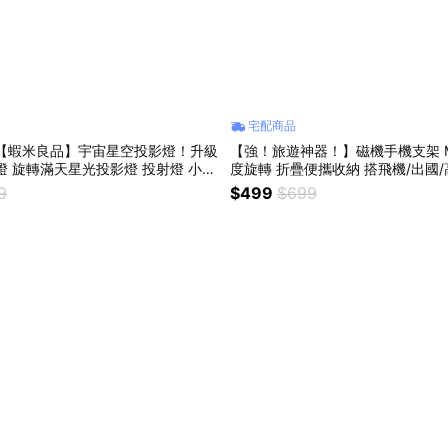
宅配商品
貨【蝦米良品】宇宙星空投影燈！升級
【強！旅遊神器！】磁機手機支架 Mag
燈 小夜
度旋轉 折疊便攜收納 搭飛機/出國/
誕節 交換禮物 聖誕禮物 贈品 尾牙
備 追劇推薦
9
$499
$699