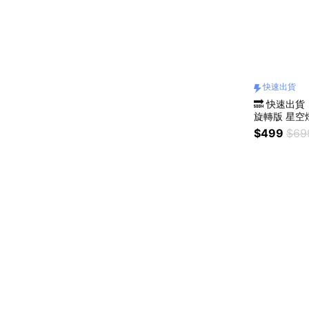
快速出貨
🔜 快速出
旋轉版 星空燈 旋轉滿天星光投影燈 投射
燈 生日 聖
$499
$69