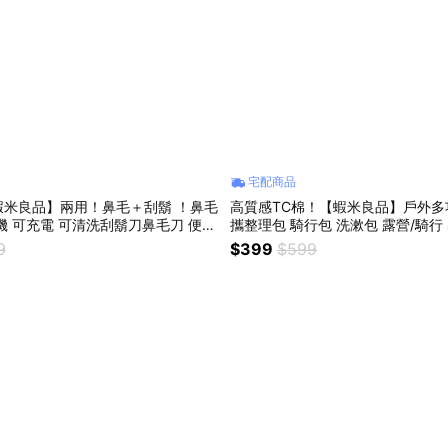
宅配商品
蝦米良品】兩用！鼻毛＋刮鬍 ！鼻毛
高質感TC棉！【蝦米良品】戶外多
機 可充電 可清洗刮鬍刀鼻毛刀 便攜
攜整理包 騎行包 洗漱包 露營/騎行
剪 送禮 贈品 交換禮物
旅遊包 頂級TC棉材質
9
$399
$599