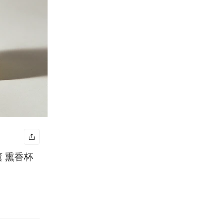
薰 熏香杯