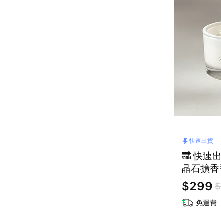
快速出貨
🔜 快速
晶石擴香
$299
$
免運費