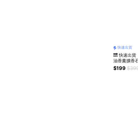
快速出貨
🔜 快速出
油香薰擴香石
香氛擺件 聖
$199
$39
尾牙贈品