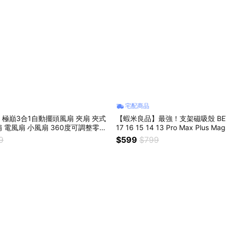
宅配商品
極巔3合1自動擺頭風扇 夾扇 夾式
【蝦米良品】最強！支架磁吸殼 BEVAS
 電風扇 小風扇 360度可調整零死
17 16 15 14 13 Pro Max Plus 
多功能外出 USB風扇
9
$599
$799