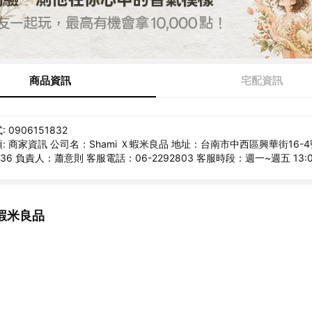
商品資訊
宅配資訊
0906151832
: 商家資訊 公司名：Shami Ｘ蝦米良品 地址：台南市中西區興華街16-4
336 負責人：蕭意則 客服電話：06-2292803 客服時段：週一~週五 13:00
蝦米良品