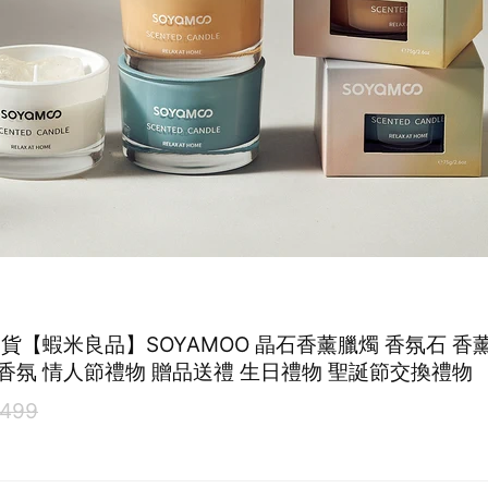
出貨【蝦米良品】SOYAMOO 晶石香薰臘燭 香氛石 香
香氛 情人節禮物 贈品送禮 生日禮物 聖誕節交換禮物
499