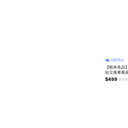
宅配商品
【蝦米良品】
站立推車風扇
角隨身風扇 
$499
$69