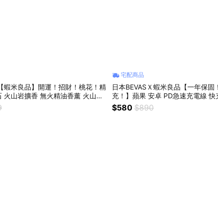
宅配商品
貨【蝦米良品】開運！招財！桃花！精
日本BEVASＸ蝦米良品【一年保固
 火山岩擴香 無火精油香薰 火山石
充！】蘋果 安卓 PD急速充電線 快充線
誕節交換禮物 生日禮物 情人節禮物
18/17/16/15 傳輸線 生日禮物 
9
$580
$890