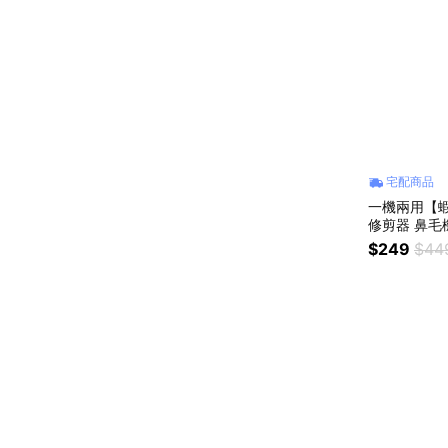
宅配商品
一機兩用【
修剪器 鼻毛
迷你電動鼻毛
$249
$44