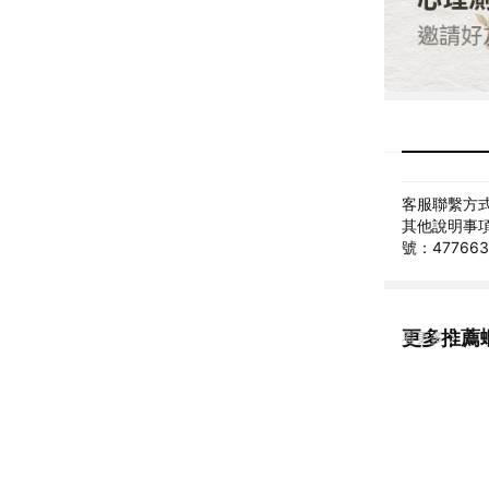
客服聯繫方式: 
其他說明事項
號：47766
更多推薦
看更多