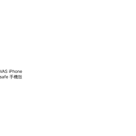
 iPhone
Magsafe 手機殼