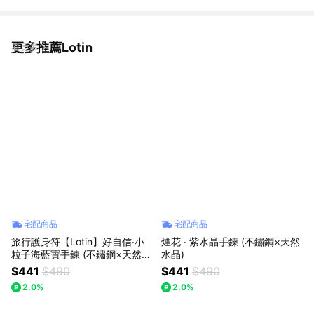
更多推薦Lotin
看更多
宅配商品
宅配商品
旅行護身符【Lotin】好自信‧小
煙花 ‧ 紫水晶手鍊 (不鏽鋼×天然
粒子海藍寶手鍊 (不鏽鋼×天然水
水晶)
晶)
$441
$490
$441
$490
2.0%
2.0%