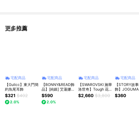
更多推薦
看更多
宅配商品
宅配商品
宅配商品
宅配商品
【Gulicc】東大門簡
【BONNY&READ飾
【SWAROVSKI 施華
【STORY故
約魚尾耳飾
品】[純銀] 艾蓮娜的
洛世奇】Tough 花
飾】JOGUM
詩篇耳環｜銀飾 花
朵耳釘 黃色 多種金
列-壓克力耳環
$321
$402
$590
$2,660
$3,800
$360
草 約會穿搭 潮流飾
屬潤飾 | 生日禮物 |
BRACHIO&AP
2.0%
2.0%
品 貼耳耳環 禮物推
畢業禮物 | 情人節禮
C款
薦
物