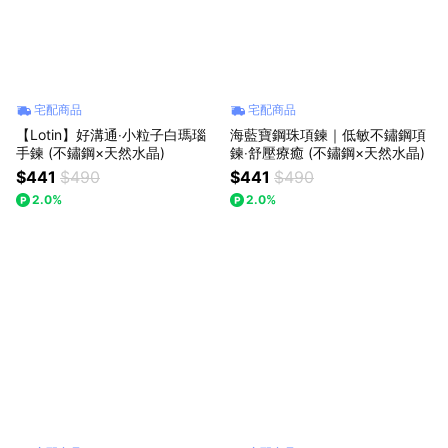
宅配商品
宅配商品
【Lotin】好溝通‧小粒子白瑪瑙
海藍寶鋼珠項鍊｜低敏不鏽鋼項
手鍊 (不鏽鋼×天然水晶)
鍊‧舒壓療癒 (不鏽鋼×天然水晶)
$441
$490
$441
$490
2.0%
2.0%