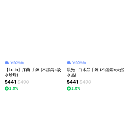
宅配商品
宅配商品
【Lotin】序曲 手鍊 (不鏽鋼×淡
晨光 ‧ 白水晶手鍊 (不鏽鋼×天然
水珍珠)
水晶)
$441
$490
$441
$490
2.0%
2.0%