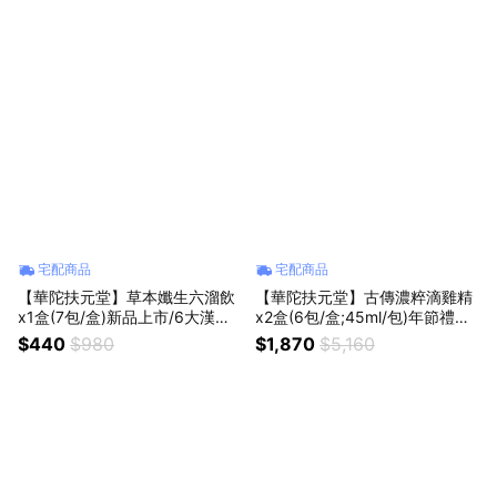
宅配商品
宅配商品
【華陀扶元堂】草本孅生六溜飲
【華陀扶元堂】古傳濃粹滴雞精
x1盒(7包/盒)新品上市/6大漢方/
x2盒(6包/盒;45ml/包)年節禮盒/
輕排溜溜
送禮
$440
$980
$1,870
$5,160