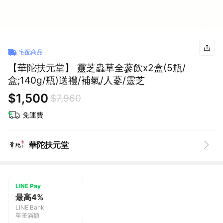
宅配商品
【華陀扶元堂】 靈芝蟲草全蔘飲x2盒(5瓶/
盒;140g/瓶)送禮/補氣/人蔘/靈芝
$1,500
$7,960
免運費
華陀扶元堂
LINE Pay
最高4%
LINE Bank
單筆滿額