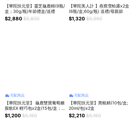
【華陀扶元堂】靈芝龜鹿精(9瓶/
【華陀美人計 】燕窩雪蛤露x2盒
盒；30g/瓶)年節禮盒/送禮
(6瓶/盒;60g/瓶) 送禮/母親節
$2,880
$5,800
$1,320
$5,960
宅配商品
宅配商品
【華陀扶元堂】 龜鹿雙寶葡萄糖
【華陀扶元堂】黑蜆精(10包/盒;
胺飲EX 輕巧包x2盒(15包/盒；2
20ml/包)x2盒
2ml/包)年節禮盒/送禮
$1,200
$5,160
$2,210
$5,160