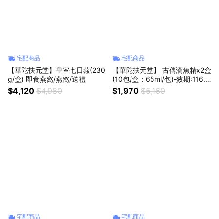
宅配商品
宅配商品
【華陀扶元堂】皇室七日燕(230
【華陀扶元堂】 古傳滴魚精x2盒
g/盒) 即食燕窩/燕窩/送禮
(10包/盒；65ml/包)-效期:116.0
5年節禮盒/送禮
$4,120
$4,980
$1,970
$5,160
宅配商品
宅配商品