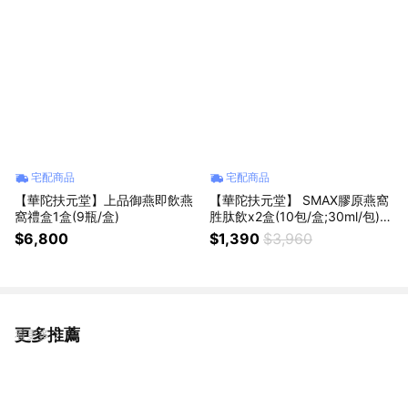
宅配商品
宅配商品
【華陀扶元堂】上品御燕即飲燕
【華陀扶元堂】 SMAX膠原燕窩
窩禮盒1盒(9瓶/盒)
胜肽飲x2盒(10包/盒;30ml/包)膠
原蛋白/送禮/無齡感的秘密-效期:
$6,800
$1,390
$3,960
115.09
更多推薦
看更多