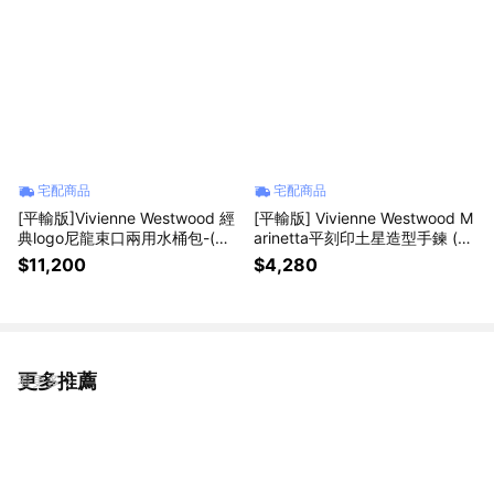
宅配商品
宅配商品
[平輸版]Vivienne Westwood 經
[平輸版] Vivienne Westwood M
典logo尼龍束口兩用水桶包-(小/
arinetta平刻印土星造型手鍊 (多
黑)真品平輸
色選)真品平輸
$11,200
$4,280
更多推薦
看更多