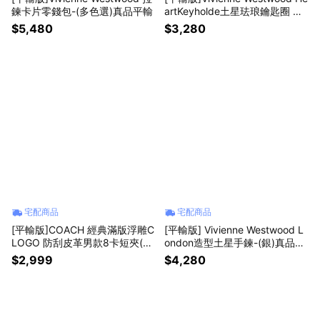
鍊卡片零錢包-(多色選)真品平輸
artKeyholde土星珐琅鑰匙圈 真
品平輸
$5,480
$3,280
宅配商品
宅配商品
[平輸版]COACH 經典滿版浮雕C
[平輸版] Vivienne Westwood L
LOGO 防刮皮革男款8卡短夾(附
ondon造型土星手鍊-(銀)真品平
證件夾/黑)/真品平輸
輸
$2,999
$4,280