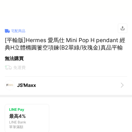
宅配商品
[平輸版]Hermes 愛馬仕 Mini Pop H pendant 經
典H立體橢圓簍空項鍊(B2翠綠/玫瑰金)真品平輸
無法購買
免運費
JS'Maxx
LINE Pay
最高4%
LINE Bank
單筆滿額