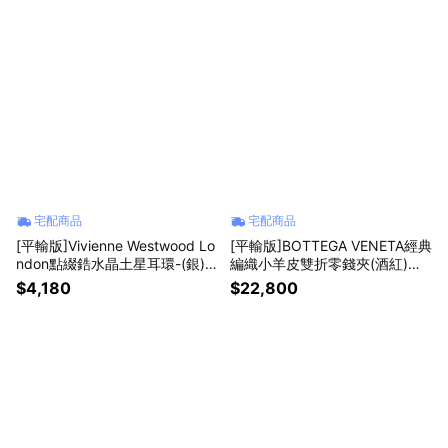
宅配商品
宅配商品
[平輸版]Vivienne Westwood Lo
[平輸版]BOTTEGA VENETA經典
ndon點綴鋯水晶土星耳環-(銀)
編織小羊皮雙折零錢夾(酒紅)真
真品平輸
品平輸
$4,180
$22,800