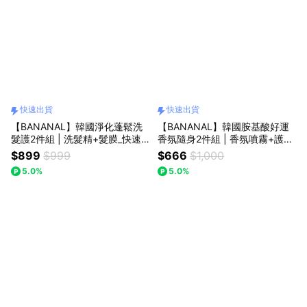
快速出貨
快速出貨
【BANANAL】韓國淨化蓬鬆洗
【BANANAL】韓國胺基酸好運
髮護2件組 | 洗髮精+髮膜_快速
香氛隨身2件組 | 香氛噴霧+護髮
出貨 | LINE禮物限定_附品牌旅
油_快速出貨
$899
$999
$666
$1,000
行袋 | 禮盒
5.0%
5.0%