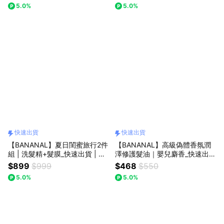
5.0%
5.0%
快速出貨
快速出貨
【BANANAL】夏日閨蜜旅行2件
【BANANAL】高級偽體香氛潤
組 | 洗髮精+髮膜_快速出貨 | 深
澤修護髮油｜嬰兒麝香_快速出貨
層護理 | 隨身洗禮 | 禮盒
| 生日快樂 | 送禮首選 | 回頭率
$899
$999
$468
$550
定錨
5.0%
5.0%