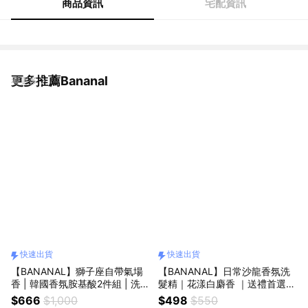
商品資訊
宅配資訊
更多推薦Bananal
看更多
快速出貨
快速出貨
【BANANAL】獅子座自帶氣場
【BANANAL】日常沙龍香氛洗
香 | 韓國香氛胺基酸2件組 | 洗髮
髮精｜花漾白麝香 ｜送禮首選_
精+潤髮乳_快速出貨 | 生日快樂
快速出貨
$666
$1,000
$498
$550