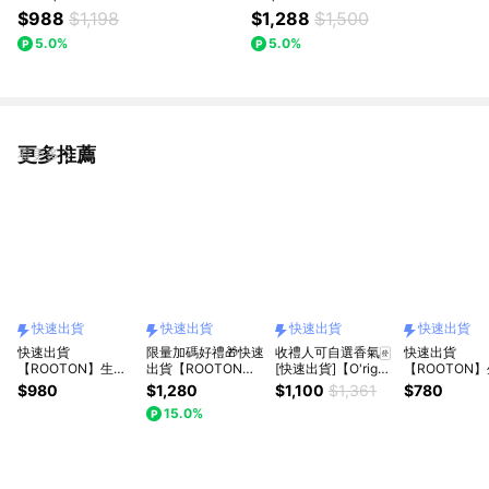
速出貨 | 生日快樂 | 禮盒
速出貨 | 禮盒
$988
$1,198
$1,288
$1,500
5.0%
5.0%
更多推薦
看更多
快速出貨
快速出貨
快速出貨
快速出貨
快速出貨
限量加碼好禮🎁快速
收禮人可自選香氣🀅
快速出貨
【ROOTON】生日
出貨【ROOTON】
[快速出貨]【O'right
【ROOTON
快樂！甦活植萃髮根
生日快樂！植萃髮根
歐萊德】龍華富貴｜
快樂！甦活植
$980
$1,280
$1,100
$1,361
$780
噴霧150ml+甦活植
噴霧150ml+植萃洗
全系列洗髮精
精200ml+喚
15.0%
萃洗髮精70ml+甦活
髮精200ml+奇蹟復
400mL+乾洗髮/頭
洗髮精70ml
植萃護髮素30ml+甦
甦精萃綠瓶13ml
皮噴霧『LINE禮物
萃護髮素30m
活養髮梳+棉麻束口
x2+品牌化妝包掛件
獨家』新年禮物
養髮梳+棉麻
袋+燙金禮袋(獅子座
+質感緞帶禮袋(獅子
+植萃手提禮盒
生日禮物)
座生日禮物)
子座生日禮物)