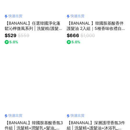
快速出貨
快速出貨
【BANANAL】任選韓國淨化蓬
【BANANAL 】韓國胺基酸香伴
鬆沁檸微風系列 | 洗髮精/護髮
護髮油 2入組｜5種香味收禮自
素/頭皮調理 _快速出貨 | LINE禮
選香_快速出貨 | 送禮首選
$529
$559
$666
$1,000
物獨家
5.0%
5.0%
快速出貨
快速出貨
【BANANAL】韓國胺基酸香氛3
【BANANAL】深層護理香氛3件
件組 | 洗髮精+潤髮乳+髮油_快
組 | 洗髮精+護髮油+沐浴乳_快