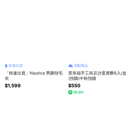
快速出貨
宅配商品
「快速出貨」Nautica 男圓領毛
窯幸福手工烏豆沙蛋黃酥8入/盒
衣
(預購)中秋預購
$1,599
$550
10.0%