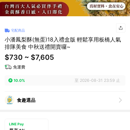
宅配商品
小潘鳳梨酥(無蛋)18入禮盒版 輕鬆享用板橋人氣
排隊美食 中秋送禮開賣囉~
$730 ~ $7,605
免運費
至 2026-08-31 23:59 止
10.0%
食趣選品
LINE Pay