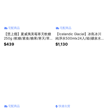
宅配商品
宅配商品
【慧上癮】夏威夷美莓寒天軟糖
【Icelandic Glacial】冰島冰川
250g (軟糖/素食/糖果/寒天/草
純淨水500mlx24入/箱(礦泉水)-
莓) 過年 新春 新年禮盒 預購3月
-- 現貨供應
$439
$1,130
底出貨
宅配商品
快速出貨