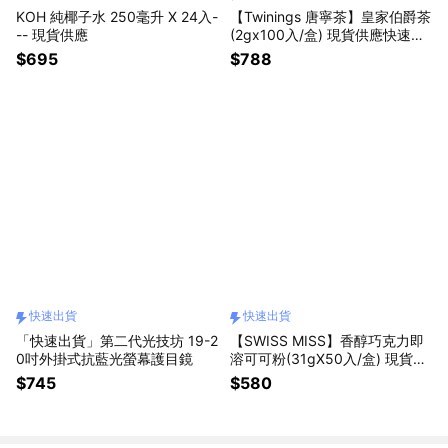
KOH 純椰子水 250毫升 X 24入-
【Twinings 唐寧茶】皇家伯爵茶
-- 現貨供應
(2gx100入/盒) 現貨供應快速出
貨
$695
$788
快速出貨
快速出貨
「快速出貨」第二代光技坊 19-2
【SWISS MISS】香醇巧克力即
0吋外掛式抗藍光螢幕護目鏡
溶可可粉(31gX50入/盒) 現貨供
應快速出貨
$745
$580