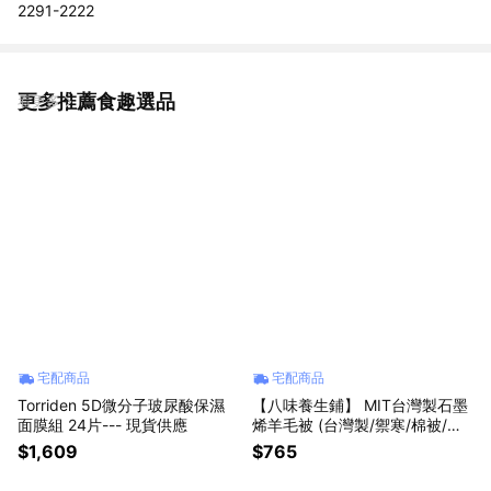
2291-2222
更多推薦食趣選品
看更多
宅配商品
宅配商品
Torriden 5D微分子玻尿酸保濕
【八味養生鋪】 MIT台灣製石墨
面膜組 24片--- 現貨供應
烯羊毛被 (台灣製/禦寒/棉被/石
墨烯/羊毛)
$1,609
$765