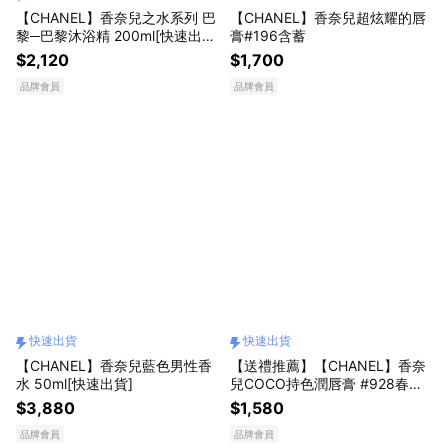
【CHANEL】香奈兒之水系列 巴
【CHANEL】香奈兒超炫耀的唇
黎─巴黎沐浴精 200ml[快速出
膏#196含蓄
貨]
$2,120
$1,700
品牌會員
品牌會員
快速出貨
快速出貨
【CHANEL】香奈兒藍色男性香
【送禮推薦】【CHANEL】香奈
水 50ml[快速出貨]
兒COCO持色潤唇膏 #928春櫻
3g[快速出貨]
$3,880
$1,580
品牌會員
品牌會員