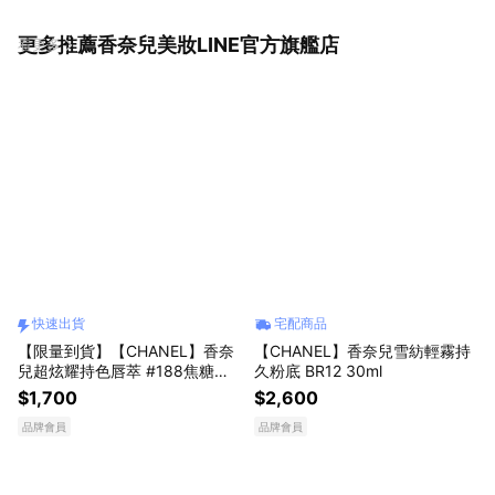
更多推薦香奈兒美妝LINE官方旗艦店
看更多
快速出貨
宅配商品
【限量到貨】【CHANEL】香奈
【CHANEL】香奈兒雪紡輕霧持
兒超炫耀持色唇萃 #188焦糖慕
久粉底 BR12 30ml
斯[快速出貨]
$1,700
$2,600
品牌會員
品牌會員