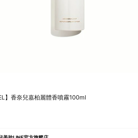
EL】香奈兒嘉柏麗體香噴霧100ml
0
兒美妝LINE官方旗艦店