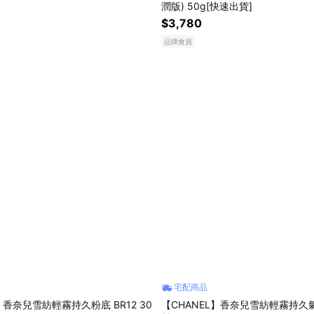
潤版) 50g[快速出貨]
$3,780
品牌會員
宅配商品
】香奈兒雪紡輕霧持久粉底 BR12 30
【CHANEL】香奈兒雪紡輕霧持久氣