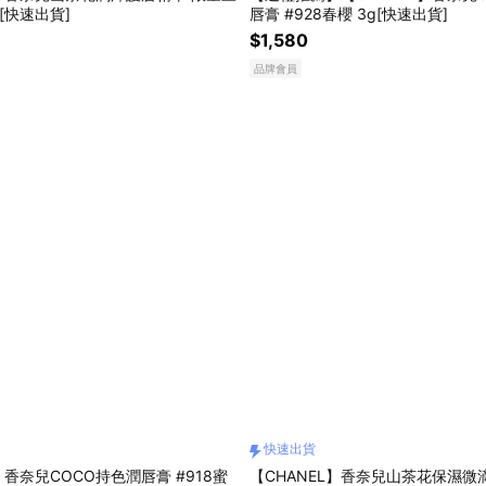
l[快速出貨]
唇膏 #928春櫻 3g[快速出貨]
$1,580
品牌會員
快速出貨
】香奈兒COCO持色潤唇膏 #918蜜
【CHANEL】香奈兒山茶花保濕微滴