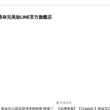
香奈兒美妝LINE官方旗艦店
快速出貨
L】香奈兒山茶花潤澤護唇精華 限量三
【送禮推薦】【CHANEL】香奈兒