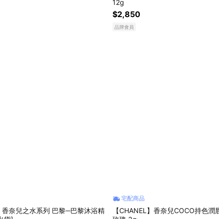
12g
$2,850
品牌會員
宅配商品
兒之水系列 巴黎─巴黎沐浴精
【CHANEL】香奈兒COCO持色潤唇