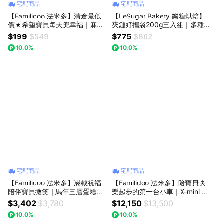
宅配商品
宅配商品
【Familidoo 法米多】清倉最低
【LeSugar Bakery 樂糖烘焙】
價★希望寶貝每天兜幸福｜麻賽
夾鏈好攜袋200g三入組｜多種
爾纖維小圍兜 [二入組]
口味牛軋糖｜手工製作｜柔軟不
$199
$549
$775
$862
黏牙｜節日送禮首選｜方便攜帶
10.0%
10.0%
好分享｜
宅配商品
宅配商品
【Familidoo 法米多】滿載祝福
【Familidoo 法米多】陪寶貝快
陪伴寶貝微笑｜馬年三層蛋糕造
樂起步的第一台小車｜X-mini 滑
型尿布塔 [粉色]
步車
$3,402
$3,780
$12,150
$13,500
10.0%
10.0%