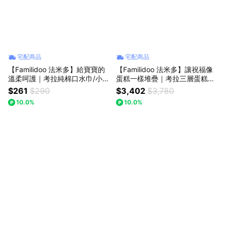
宅配商品
宅配商品
【Familidoo 法米多】給寶寶的
【Familidoo 法米多】讓祝福像
溫柔呵護｜考拉純棉口水巾/小方
蛋糕一樣堆疊｜考拉三層蛋糕造
巾 [二入組]
型尿布塔 [藍色]
$261
$290
$3,402
$3,780
10.0%
10.0%