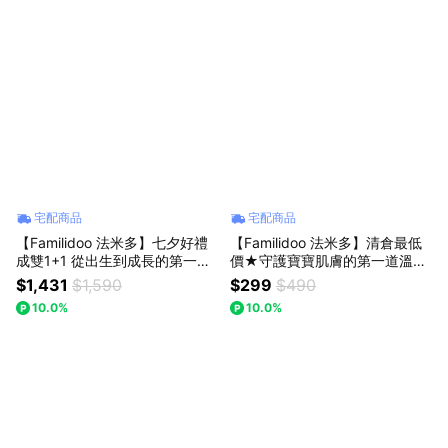
宅配商品
宅配商品
【Familidoo 法米多】七夕好禮
【Familidoo 法米多】清倉最低
成雙1+1 從出生到成長的第一條
價★守護寶寶肌膚的第一道溫柔
蓋毯｜考拉純棉包巾被（四季適
｜考拉純棉新生兒服（防抓反袖
$1,431
$1,590
$299
$490
用）
設計）
10.0%
10.0%