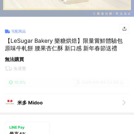
宅配商品
【LeSugar Bakery 樂糖烘焙】限量嘗鮮體驗包
原味牛軋餅 腰果杏仁酥 新口感 新年春節送禮
無法購買
免運費
至 2026-08-08 23:59 止
10.0%
米多 Midoo
LINE Pay