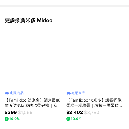
更多推薦米多 Midoo
看更多
宅配商品
宅配商品
【Familidoo 法米多】清倉最低
【Familidoo 法米多】讓祝福像
價★透氣吸濕的溫柔好禮｜麻賽
蛋糕一樣堆疊｜考拉三層蛋糕造
爾纖維口水巾禮品袋 [背巾肩護
型尿布塔 [粉色]
$399
$1,099
$3,402
$3,780
套+背巾口水巾+小圍兜]
10.0%
10.0%