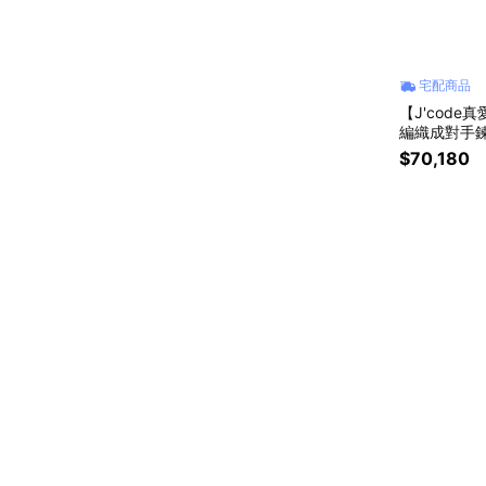
宅配商品
【J'cod
編織成對手鍊
$70,180