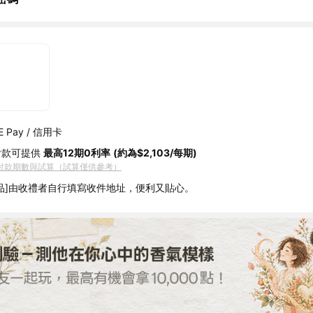
 Pay / 信用卡
付款可提供
最高12期0利率
(約為$2,103/每期)
付款期數與試算（試算僅供參考）
品]由收禮者自行填寫收件地址，便利又貼心。