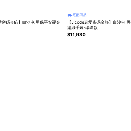
宅配商品
密碼金飾】白沙屯 勇保平安硬金
【J'code真愛密碼金飾】白沙屯 勇保蘋安硬金
編織手鍊-珍珠款
$11,930