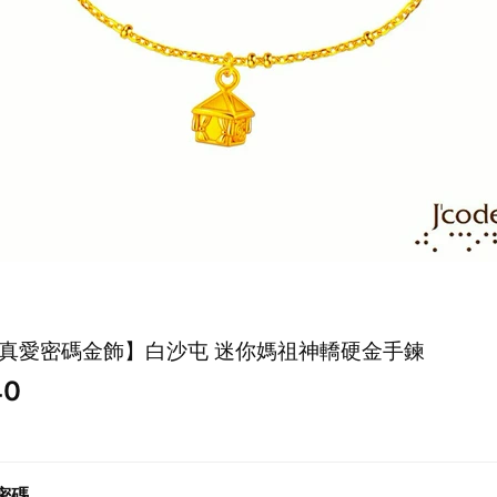
ode真愛密碼金飾】白沙屯 迷你媽祖神轎硬金手鍊
40
密碼