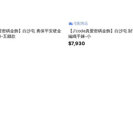
宅配商品
e真愛密碼金飾】白沙屯 勇保平安硬金
【J'code真愛密碼金飾】白沙屯 財富進喔硬金
-五錢款
編織手鍊-小
$7,930