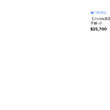
宅配商品
【J'code真愛
手鍊-小
$25,700