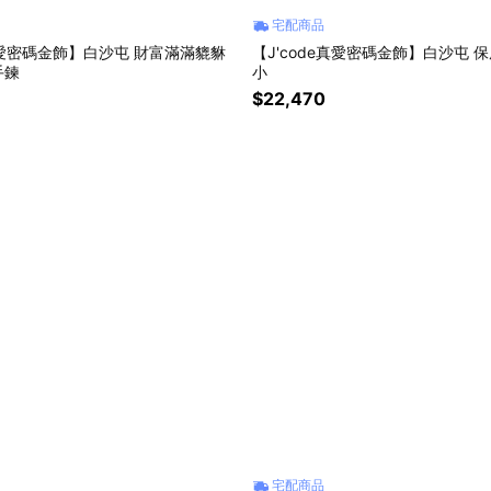
宅配商品
密碼金飾】白沙屯 財富滿滿貔貅
【J'code真愛密碼金飾】白沙屯 
手鍊
小
$22,470
宅配商品