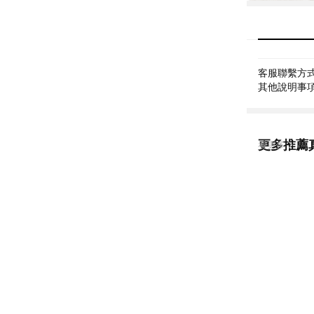
客服聯繫方式: 
其他說明事項: 
更多推薦
看更多