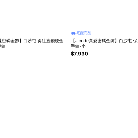
宅配商品
e真愛密碼金飾】白沙屯 勇往直錢硬金
【J'code真愛密碼金飾】白沙屯 保庇硬金編織
手鍊
手鍊-小
$7,930