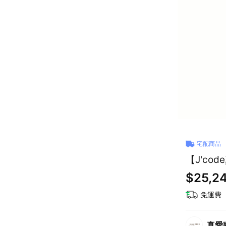
宅配商品
【J'c
$25,2
免運費
真愛