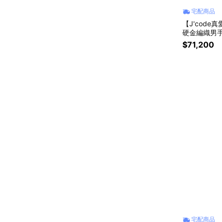
宅配商品
【J'code真愛
硬金編織男
$71,200
宅配商品