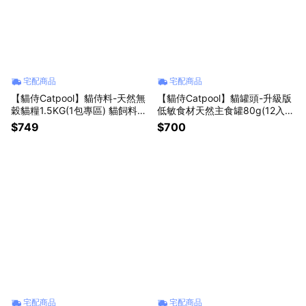
宅配商品
宅配商品
【貓侍Catpool】貓侍料-天然無
【貓侍Catpool】貓罐頭-升級版
穀貓糧1.5KG(1包專區) 貓飼料、
低敏食材天然主食罐80g(12入賣
乾糧 ✅黑貓侍、藍貓侍通過AAF
場)
$749
$700
CO餵食測試
宅配商品
宅配商品