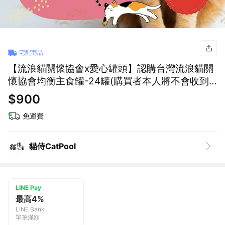
宅配商品
【流浪貓關懷協會x愛心罐頭】認購台灣流浪貓關
懷協會均衡主食罐-24罐(購買者本人將不會收到
商品)
$900
免運費
貓侍CatPool
LINE Pay
最高4%
LINE Bank
單筆滿額