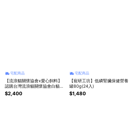
宅配商品
宅配商品
【流浪貓關懷協會x愛心飼料】
【寵研工坊】低磷腎臟保健營養
認購台灣流浪貓關懷協會白貓侍
罐80g(24入)
飼料-6kg(購買者本人將不會收
$2,400
$1,480
到商品)