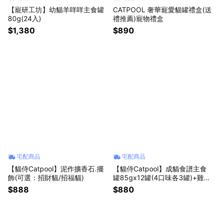
【寵研工坊】幼貓羊咩咩主食罐
CATPOOL 奢華寵愛貓罐禮盒(送
80g(24入)
禮推薦)寵物禮盒
$1,380
$890
宅配商品
宅配商品
【貓侍Catpool】泥作擴香石.擺
【貓侍Catpool】成貓食譜主食
飾(可選：招財貓/招福貓)
罐85gx12罐(4口味各3罐)+雞肉
丁凍乾x1包
$888
$880