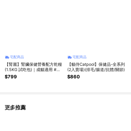
宅配商品
宅配商品
【腎麗】腎臟保健營養配方乾糧
【貓侍Catpool】保健品-全系列
(1.5KG 試吃包)｜成貓適用 #雞
(2入賣場)(排毛/腸道/抗體/關節)
肉#無穀#貓糧#貓飼料
$799
$860
更多推薦
看更多