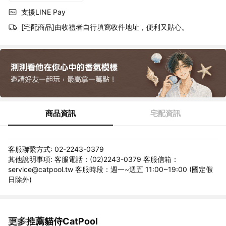
支援LINE Pay
[宅配商品]由收禮者自行填寫收件地址，便利又貼心。
商品資訊
宅配資訊
客服聯繫方式: 02-2243-0379
其他說明事項: 客服電話：(02)2243-0379 客服信箱：
service@catpool.tw 客服時段：週一~週五 11:00~19:00 (國定假
日除外)
更多推薦貓侍CatPool
看更多