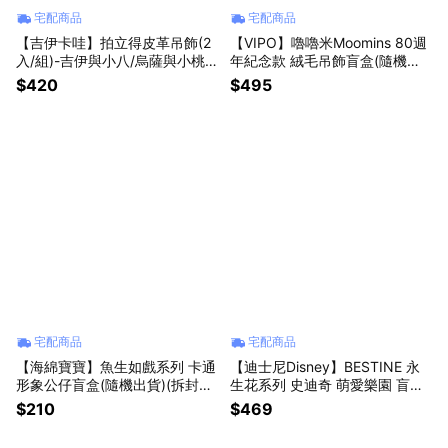
宅配商品
宅配商品
【吉伊卡哇】拍立得皮革吊飾(2
【VIPO】嚕嚕米Moomins 80週
入/組)-吉伊與小八/烏薩與小桃/
年紀念款 絨毛吊飾盲盒(隨機出
栗子與海獺【墊腳石】鑰匙圈 磁
貨)(拆封不退)【墊腳石】玩偶 娃
$420
$495
扣收納
娃 鑰匙圈
宅配商品
宅配商品
【海綿寶寶】魚生如戲系列 卡通
【迪士尼Disney】BESTINE 永
形象公仔盲盒(隨機出貨)(拆封不
生花系列 史迪奇 萌愛樂園 盲盒
退)【墊腳石】
(隨機出貨)(拆封不退)【墊腳石】
$210
$469