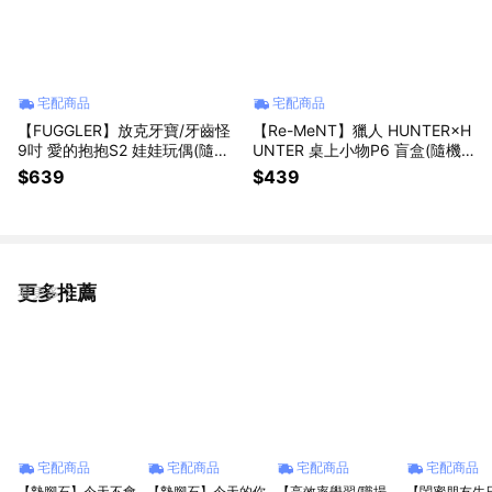
宅配商品
宅配商品
【FUGGLER】放克牙寶/牙齒怪
【Re-MeNT】獵人 HUNTER×H
9吋 愛的抱抱S2 娃娃玩偶(隨機
UNTER 桌上小物P6 盲盒(隨機
出貨)【墊腳石】
出貨)(拆封不退)【墊腳石】公仔
$639
$439
盒玩
更多推薦
看更多
宅配商品
宅配商品
宅配商品
宅配商品
【墊腳石】今天不會
【墊腳石】今天的你
【高效率學習/職場
【閨蜜朋友生日