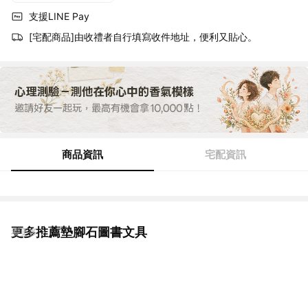
支援LINE Pay
[宅配商品]由收禮者自行填寫收件地址，便利又貼心。
商品資訊
宅配資訊
更多推薦墊腳石圖書文具
看更多