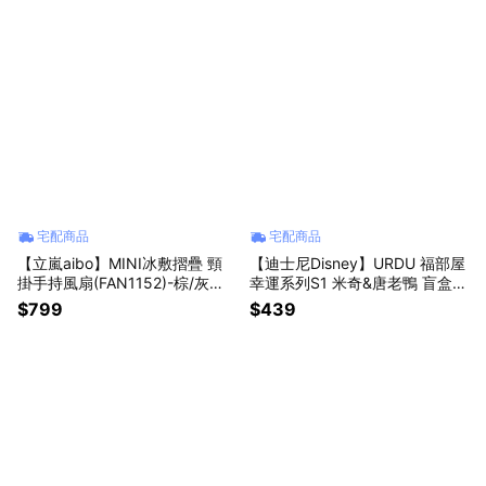
宅配商品
宅配商品
【立嵐aibo】MINI冰敷摺疊 頸
【迪士尼Disney】URDU 福部屋
掛手持風扇(FAN1152)-棕/灰
幸運系列S1 米奇&唐老鴨 盲盒
【墊腳石】
(隨機出貨)(拆封不退)【墊腳石】
$799
$439
盒玩 公仔擺飾