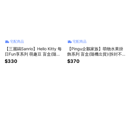
宅配商品
宅配商品
【三麗鷗Sanrio】Hello Kitty 每
【Pingu企鵝家族】萌物水果掛
日Fun享系列 萌趣豆 盲盒(隨機
飾系列 盲盒(隨機出貨)(拆封不
出貨)(拆封不退)【墊腳石】凱蒂
退)【墊腳石】盒玩 絨毛娃娃玩
$330
$370
貓
偶 鑰匙圈