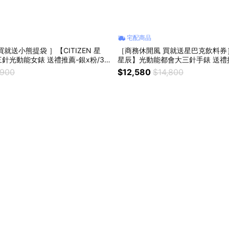
宅配商品
就送小熊提袋 ］【CITIZEN 星
［商務休閒風 買就送星巴克飲料券］【
針光動能女錶 送禮推薦-銀x粉/33.
星辰】光動能都會大三針手錶 送禮推
1-67X
M7660-54E
,900
$12,580
$14,800