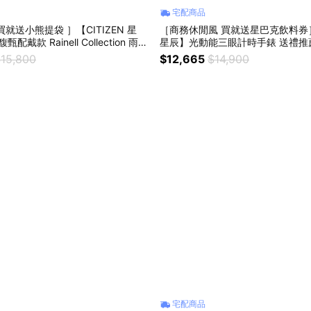
宅配商品
就送小熊提袋 ］【CITIZEN 星
［商務休閒風 買就送星巴克飲料券］【
配戴款 Rainell Collection 雨漾
星辰】光動能三眼計時手錶 送禮推薦 
針女錶 送禮推薦 EM1202-50P
85X
15,800
$12,665
$14,900
宅配商品