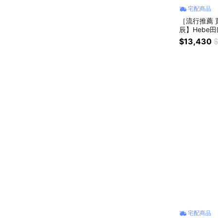
宅配商品
［流行推薦 買
辰】Hebe田馥甄
款 光動能大三
$13,430
$
宅配商品