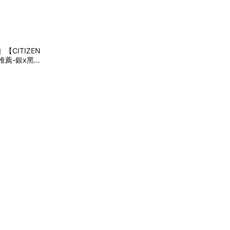
CITIZEN
薦-銀x黑 B