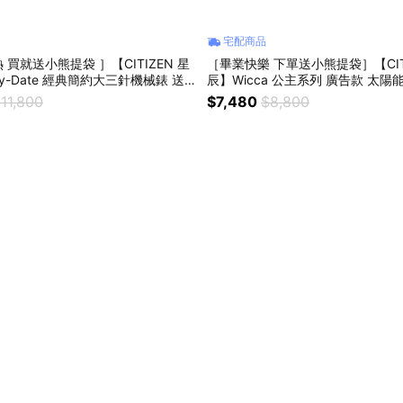
宅配商品
買就送小熊提袋 ］【CITIZEN 星
［畢業快樂 下單送小熊提袋］【CITI
y-Date 經典簡約大三針機械錶 送
辰】Wicca 公主系列 廣告款 太
 NY4063-01L
送禮推薦-24mm 15-1572-01
11,800
$7,480
$8,800