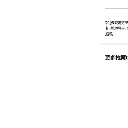
客服聯繫方式: 
其他說明事項:
服務
更多推薦CI
看更多