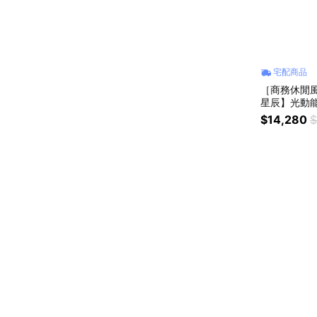
宅配商品
［商務休閒風
星辰】光動能
M7662-59L
$14,280
$