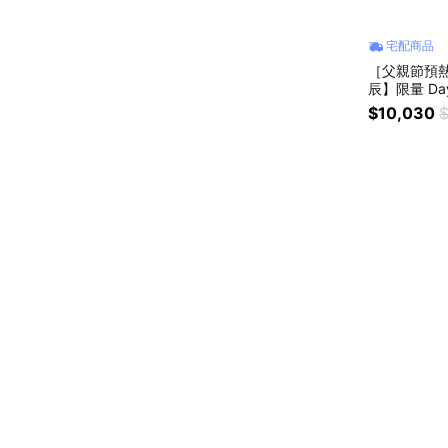
宅配商品
［父親節預熱 
辰】限量 Da
禮推薦-40mm
$10,030
$