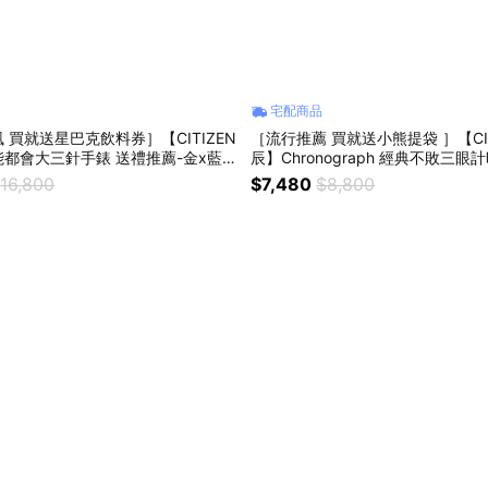
宅配商品
 買就送星巴克飲料券］【CITIZEN
［流行推薦 買就送小熊提袋 ］【CIT
都會大三針手錶 送禮推薦-金x藍 B
辰】Chronograph 經典不敗三眼
推薦-42mm AN8197-52E
16,800
$7,480
$8,800