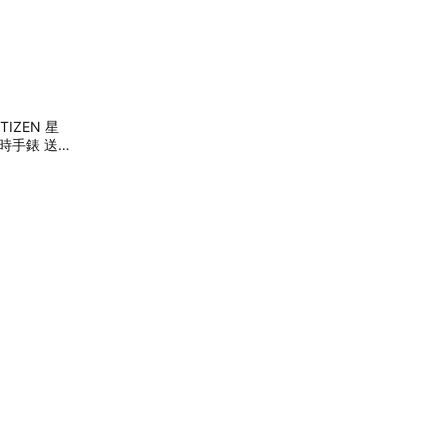
IZEN 星
計時手錶 送禮