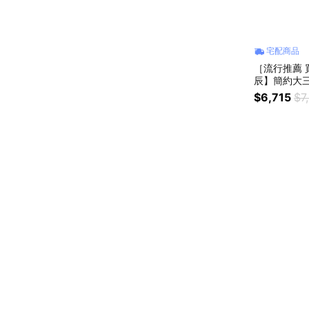
宅配商品
［流行推薦 買
辰】簡約大三
5mm FE612
$6,715
$7