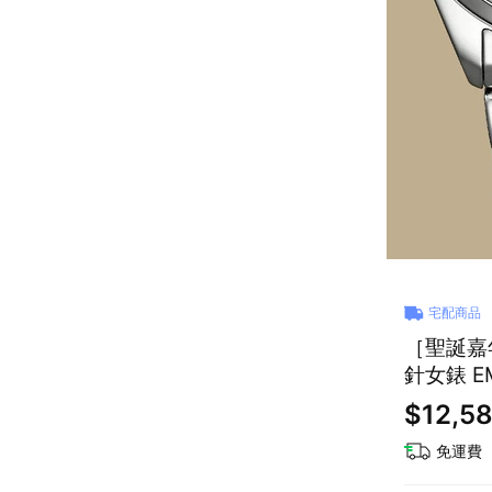
宅配商品
［聖誕嘉
針女錶 EM
$12,5
免運費