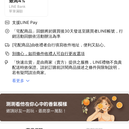
最高4%
LINE Bank
單筆滿額
支援LINE Pay
「宅配商品」回饋將於購買後30天發送至購買者LINE帳號，行
銷活動回饋依活動辦法為準
[宅配商品]由收禮者自行填寫收件地址，便利又貼心。
別擔心，如符條件收禮人可自行更改選項
「快速出貨」是由商家（賣方）提供之服務，LINE禮物不負責
配送時效保證。請於訂購前詳閱商品描述之條件與限制說明，
若有疑問請洽商家。
看更多