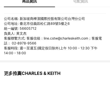
商品資訊
宅配資訊
公司名稱: 新加坡商樺潔國際控股有限公司台灣分公司
公司地址: 臺北市信義區松仁路89號5樓之6
統一編號: 56605712
負責人: 黃文杰
客服聯繫方式: 客服信箱：line.cstw@charleskeith.com；客服電
話： 02-8978-9566
客服時段: 週一至週五(國定假日除外)上午 10:00 - 12:30 下午
14:00 - 18:00
更多推薦CHARLES & KEITH
看更多