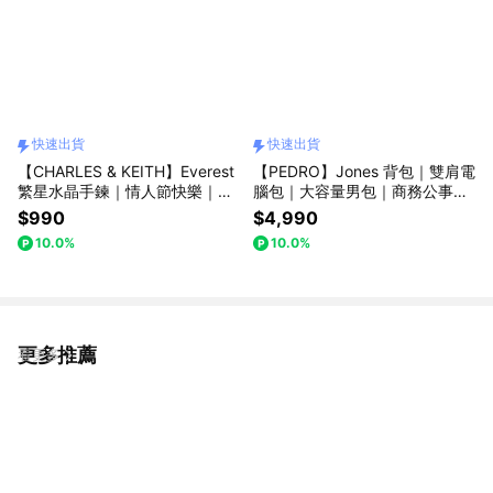
快速出貨
快速出貨
【CHARLES & KEITH】Everest
【PEDRO】Jones 背包｜雙肩電
繁星水晶手鍊｜情人節快樂｜愛
腦包｜大容量男包｜商務公事包
藏在細節裡｜生日禮物｜快速出
｜男生生日禮物｜快速出貨｜小
$990
$4,990
貨｜小CK｜官方直營
CK集團品牌
10.0%
10.0%
更多推薦
看更多