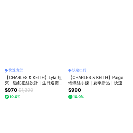
快速出貨
快速出貨
【CHARLES & KEITH】Lyla 短
【CHARLES & KEITH】Paige
夾｜磁釦扭結設計｜生日送禮推
蝴蝶結手鍊｜夏季新品｜快速出
薦｜快速出貨｜小CK｜官方直營
貨｜小CK
$970
$1,390
$990
10.0%
10.0%