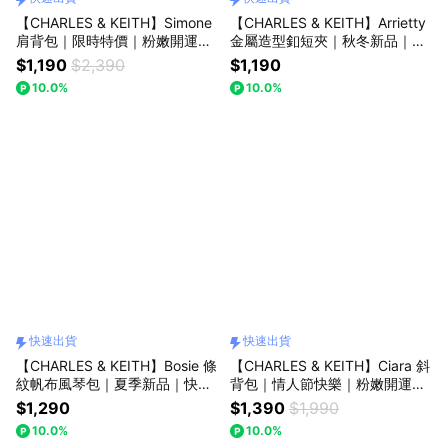
【CHARLES & KEITH】Simone
【CHARLES & KEITH】Arrietty
肩背包｜限時特價｜粉嫩開運色
金屬造型釦短夾｜秋冬新品｜閃
｜情人節快樂｜生日禮物｜快速
耀派對季｜生日禮物｜快速出貨
$1,190
$2,390
$1,190
出貨｜小CK｜官方直營
｜小CK｜官方直營
10.0%
10.0%
快速出貨
快速出貨
【CHARLES & KEITH】Bosie 條
【CHARLES & KEITH】Ciara 斜
紋帆布風琴包｜夏季新品｜快速
背包｜情人節快樂｜粉嫩開運色
出貨｜小CK｜官方直營
｜新年禮物｜生日禮物｜快速出
$1,290
$1,390
$1,990
貨｜小CK｜官方直營
10.0%
10.0%