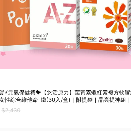
出貨⚡元氣保健禮💝【悠活原力】葉黃素蝦紅素複方軟膠囊
力女性綜合維他命-鐵(30入/盒)｜附提袋｜晶亮提神組
護眼力
0
$2,430