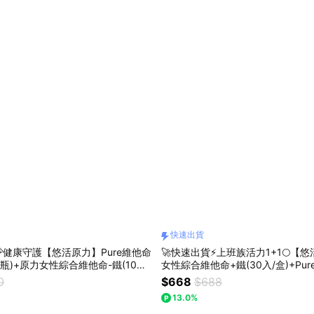
快速出貨
💝健康守護【悠活原力】Pure維他命
🚀快速出貨⚡上班族活力1+1🌕【
/瓶)+原力女性綜合維他命-鐵(10入/
女性綜合維他命+鐵(30入/盒)+Pu
蝦紅素複方軟膠囊(10入/瓶)｜附提袋
囊(30粒/瓶)｜附提袋｜綜合維他
0
$668
$688
滿滿陽光活力
13.0%