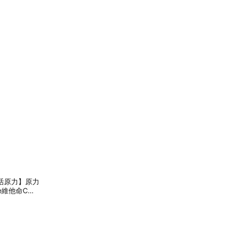
悠活原力】原力
re維他命C膠
命｜維生素C｜