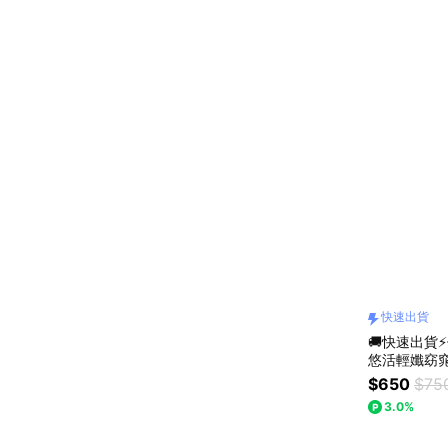
快速出貨
🚚快速出貨
悠活輕孅窈窕複
盒優惠組】
$650
$75
3.0%