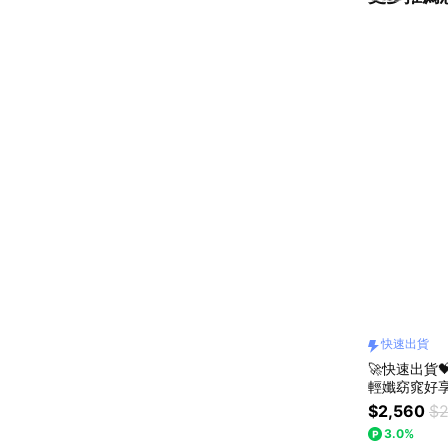
快速出貨
🚀快速出貨
輕孅窈窕好享受
盒)｜附提
$2,560
$2
3.0%