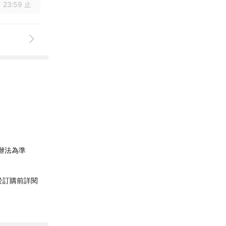
 23:59 止
辦法為準
於訂購前詳閱