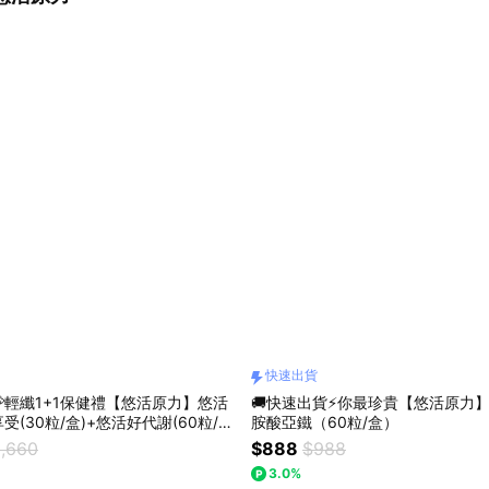
快速出貨
💝輕纖1+1保健禮【悠活原力】悠活
🚚快速出貨⚡你最珍貴【悠活原力
(30粒/盒)+悠活好代謝(60粒/
胺酸亞鐵（60粒/盒）
袋｜大餐必備｜送禮首選
,660
$888
$988
3.0%