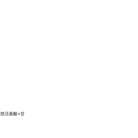
】悠活葉酸+甘