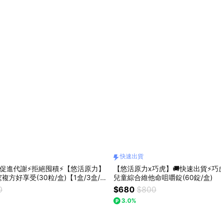
快速出貨
⚡促進代謝⚡拒絕囤積⚡【悠活原力】
【悠活原力x巧虎】🚚快速出貨⚡
方好享受(30粒/盒)【1盒/3盒/6
兒童綜合維他命咀嚼錠(60錠/盒)
0
$680
$800
3.0%