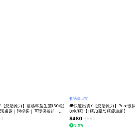
快速出貨
💝【悠活原力】蔓越莓益生菌(30粒)
🚚快速出貨⚡【悠活原力】Pure玻
n私密潔膚露｜附提袋｜呵護保養組｜送
0粒/瓶)【1瓶/3瓶/5瓶優惠組】
50
$480
$680
3.0%