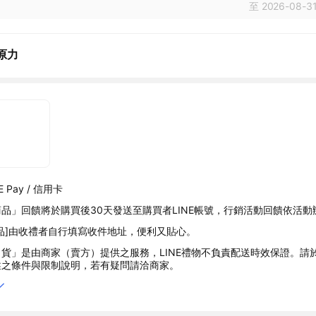
至 2026-08-31
原力
 Pay / 信用卡
品」回饋將於購買後30天發送至購買者LINE帳號，行銷活動回饋依活動
品]由收禮者自行填寫收件地址，便利又貼心。
貨」是由商家（賣方）提供之服務，LINE禮物不負責配送時效保證。請
述之條件與限制說明，若有疑問請洽商家。