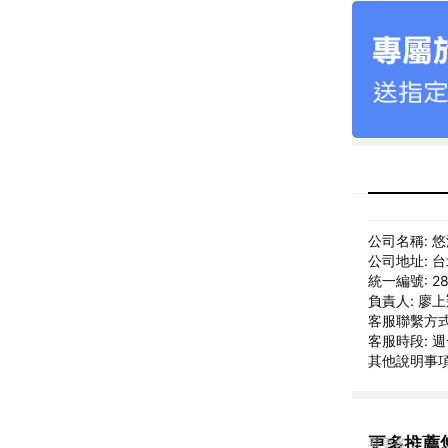
公司名稱: 
公司地址: 
統一編號: 28
負責人: 廖
客服聯繫方式: 
客服時段: 週一
其他說明事項
更多推薦
看更多