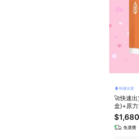
快速出貨
🚀快速
盒)+原
情推薦｜
$1,68
免運費