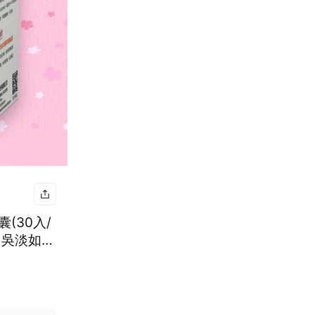
(30入/
｜吳淡如真