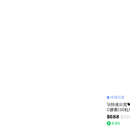
快速出貨
🚀快速出貨
C膠囊(30粒
瓶)+葉黃素
$688
$72
｜送禮首選
3.0%