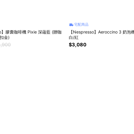
宅配商品
so】膠囊咖啡機 Pixie 深蘊藍 (贈咖
【Nespresso】Aeroccino 3 奶泡
扣金)
白/紅
,900
$3,080