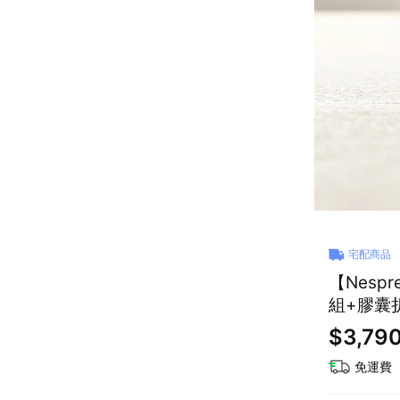
宅配商品
【Nesp
組+膠囊
$3,79
免運費