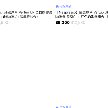
宅配商品
so】臻選厚萃 Vertuo UP 全自動膠囊
【Nespresso】臻選厚萃 Vertuo
白 (贈咖啡組+膠囊折扣金)
咖啡機 晨露白 + 紅色奶泡機組合 
囊折扣金)
,900
$9,300
$12,980
宅配商品