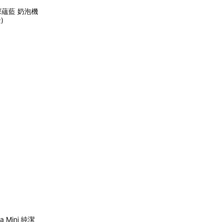
 深蘊藍 奶泡機
)
 Mini 純潔