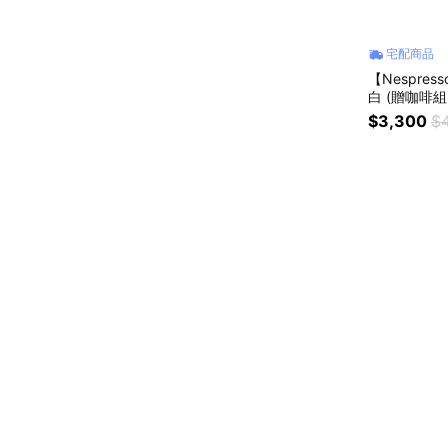
宅配商品
【Nespres
白 (贈咖啡
$3,300
$