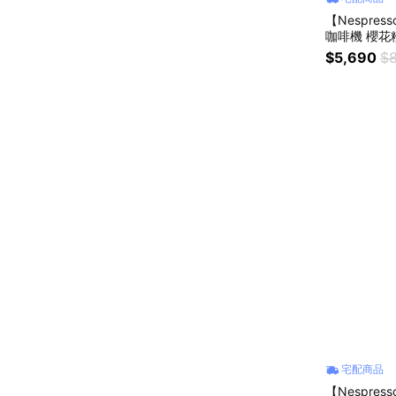
【Nespres
咖啡機 櫻花
囊折扣金)
$5,690
$8
宅配商品
【Nespress