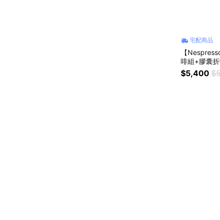
宅配商品
【Nespres
啡組+膠囊折
$5,400
$5