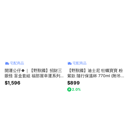
宅配商品
宅配商品
開運公仔🍀｜【野獸國】招財三
【野獸國】迪士尼 牡蠣寶寶 粉
眼怪 盲盒套組 福部屋幸運系列
紫款 隨行保溫杯 770ml (附吊飾)
(4入)｜URDU
$1,596
$899
2.0%