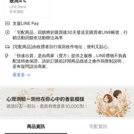
最高4%
LINE Bank
單筆滿額
支援LINE Pay
「宅配商品」回饋將於購買後30天發送至購買者LINE帳號，行
銷活動回饋依活動辦法為準
[宅配商品]由收禮者自行填寫收件地址，便利又貼心。
「快速出貨」是由商家（賣方）提供之服務，LINE禮物不負責
配送時效保證。請於訂購前詳閱商品描述之條件與限制說明，
若有疑問請洽商家。
看更多
商品資訊
宅配資訊