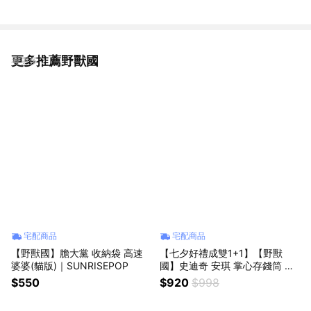
更多推薦野獸國
看更多
宅配商品
宅配商品
【野獸國】膽大黨 收納袋 高速
【七夕好禮成雙1+1】【野獸
婆婆(貓版)｜SUNRISEPOP
國】史迪奇 安琪 掌心存錢筒 限
時雙入組｜『LINE禮物獨家組
$550
$920
$998
合』七夕情人節推薦 送禮推薦
迪士尼