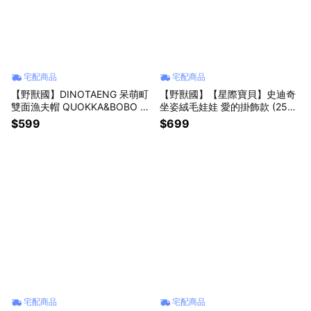
宅配商品
宅配商品
【野獸國】DINOTAENG 呆萌町
【野獸國】【星際寶貝】史迪奇
雙面漁夫帽 QUOKKA&BOBO 草
坐姿絨毛娃娃 愛的掛飾款 (25c
裙款
m)
$599
$699
宅配商品
宅配商品