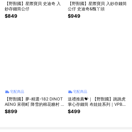
【野獸國】星際寶貝 史迪奇 入
【野獸國】星際寶貝 入鈔存錢筒
鈔存錢筒公仔
公仔 史迪奇&醜丫頭
$849
$949
宅配商品
宅配商品
【野獸國】夢-精選-182 DINOT
送禮推薦💝｜【野獸國】跳跳虎
AENG 呆萌町 降雪的棉花糖村 :
掌心存錢筒 布娃娃系列｜VPBP-
冬日午後
024
$899
$499