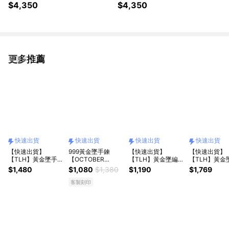
金 黃金 還願)
1錢 (999純金 滿月)
$4,350
$4,350
更多推薦
看更多
快速出貨
快速出貨
快速出貨
快速出貨
【快速出貨】
999黃金墜手鍊
【快速出貨】
【快速出貨】
【TLH】黃金墜手鍊
【OCTOBER
【TLH】黃金墜編織
【TLH】黃金
純金999 多選 山茶
16Th】生日禮物 閨
手鍊 純金999 多選
心有喵屬 約重0
$1,480
$1,080
$1,380
$1,190
$1,769
花雙鑽 約重0.03錢
蜜禮物 情人節禮物
招財貓幸運紅繩×誕
錢±0.01 附
±0.01(生日禮 情人
女友禮物 交換禮物
生石 約重0.02錢
盒包裝 (純金99
客製刻印
節 )
純銀手鍊 客製化禮
±0.01
人節)
物 CRY1347