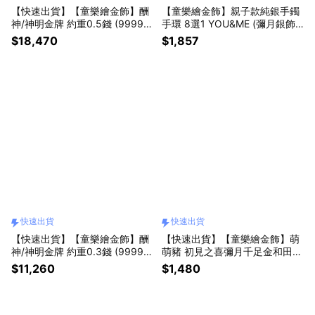
【快速出貨】【童樂繪金飾】酬
【童樂繪金飾】親子款純銀手鐲
神/神明金牌 約重0.5錢 (9999純
手環 8選1 YOU&ME (彌月銀飾
金 黃金 還願)
滿月禮 足銀)
$18,470
$1,857
快速出貨
快速出貨
【快速出貨】【童樂繪金飾】酬
【快速出貨】【童樂繪金飾】萌
神/神明金牌 約重0.3錢 (9999純
萌豬 初見之喜彌月千足金和田玉
金 黃金 還願)
禮盒 (彌月金飾 彌月禮)
$11,260
$1,480