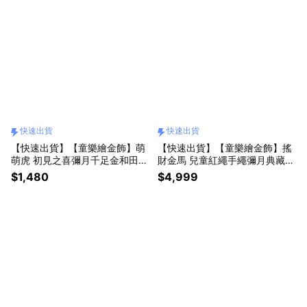
快速出貨
快速出貨
【快速出貨】【童樂繪金飾】萌
【快速出貨】【童樂繪金飾】搖
萌虎 初見之喜彌月千足金和田玉
財金馬 兒童紅繩手繩彌月典藏禮
禮盒 (彌月金飾 彌月禮)
盒 附贈馬年平安符 約重0.09錢
$1,480
$4,999
±0.02 (滿月禮 彌月金飾 黃金99
9)