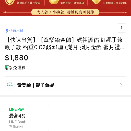
快速出貨
【快速出貨】【童樂繪金飾】媽祖護佑 紅繩手鍊
親子款 約重0.02錢±1厘 (滿月 彌月金飾 彌月禮
黃金999)
$1,880
免運費
童樂繪｜親子飾品
LINE Pay
最高4%
LINE Bank
單筆滿額