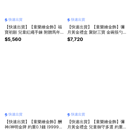
快速出貨
快速出貨
【快速出貨】【童樂繪金飾】福
【快速出貨】【童樂繪金飾】彌
寶初願 兒童紅繩手鍊 附贈馬年
月黃金禮盒 聚財三寶 金碗筷勺
平安符 約重0.13錢±0.03 (彌月
約重0.2錢 (999純金 滿月)
$5,560
$7,720
金飾 彌月禮 黃金999)
快速出貨
快速出貨
【快速出貨】【童樂繪金飾】酬
【快速出貨】【童樂繪金飾】彌
神/神明金牌 約重0.1錢 (9999純
月黃金禮盒 兒童御守多選 約重0.