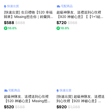
快速出貨
宅配商品
[快速出貨] 生日禮物【520 幸福
超級神隊友、送禮送到心坎裡
歸來】Missing想念你｜鈴蘭與
【920 神祕心意】【【1+1組合
笑臉向日葵針織花：手作的恆久
(小歐風花束+草莓熊玩偶】】Mi
$588
$688
$720
$988
祝福，告白首選
ssing Missing想念你｜小歐風手
10.0%
10.0%
捧花束(預購)生日禮物
宅配商品
快速出貨
超級神隊友、送禮送到心坎裡
[快速出貨] 超級神隊友、送禮送
【520 神祕心意】Missing想念
到心坎裡【920 神祕心意】
你｜(迷你口袋花束) 向日葵花
【【1+1組合(玫瑰花束+草莓熊
$520
$588
$920
$1,088
束：獨一無二的浪漫，以後都陪
玩偶】】 Missing想念你｜心型