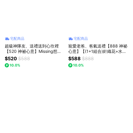
宅配商品
宅配商品
超級神隊友、送禮送到心坎裡
寵愛老爸、爸氣送禮【888 神祕
【520 神祕心意】Missing想念
心意】【(1+1組合)針織花+水晶
你｜(迷你口袋花束) 酒紅白玫瑰
熊】｜【Missing想念你】｜藍
$520
$588
$588
$888
花束：獨一無二的浪漫，以後都
色勿忘我針織花+水晶熊 : 七夕
10.0%
10.0%
陪你走花路
情人節/父親節(預購)