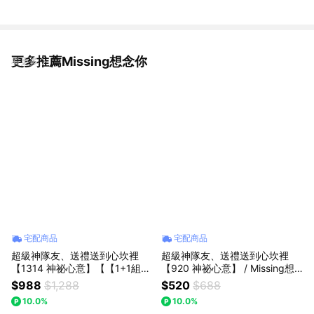
更多推薦Missing想念你
看更多
宅配商品
宅配商品
超級神隊友、送禮送到心坎裡
超級神隊友、送禮送到心坎裡
【1314 神祕心意】【【1+1組合
【920 神祕心意】 / Missing想
(紫玫瑰花束+草莓熊玩偶】】｜
念你｜(迷你口袋花束)園碎冰藍
$988
$1,288
$520
$688
【Missing想念你】｜紫玫瑰花
玫瑰/水晶擺件 (預購)：父親節/
10.0%
10.0%
束：「微醺紫海」「法式晨曦」
生日禮物/七夕情人節