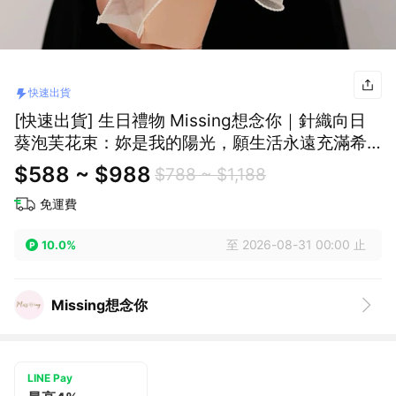
快速出貨
[快速出貨] 生日禮物 Missing想念你｜針織向日
葵泡芙花束：妳是我的陽光，願生活永遠充滿希
望
$588 ~ $988
$788 ~ $1,188
免運費
至 2026-08-31 00:00 止
10.0%
Missing想念你
LINE Pay