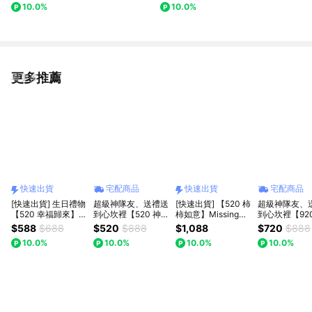
10.0%
10.0%
你走花路
漸層粉玫瑰花束！1314情人節/
七夕/生日禮物
更多推薦
看更多
快速出貨
宅配商品
快速出貨
宅配商品
[快速出貨] 生日禮物
超級神隊友、送禮送
[快速出貨] 【520 柿
超級神隊友、
【520 幸福歸來】
到心坎裡【520 神祕
柿如意】Missing想
到心坎裡【92
Missing想念你｜鈴
心意】｜【Missing
念你｜針織花 柿子
心意】 (1+1組合)
$588
$688
$520
$888
$1,088
$720
$888
蘭與笑臉向日葵針織
想念你】｜針織 幸
盆栽 升職加薪/公司
【粉色勿忘我
10.0%
10.0%
10.0%
10.0%
花：手作的恆久祝
運草/仙人掌/玲蘭/：
開幕誌喜/喜慶
+粉晶熊鑰匙
福，告白首選
手作的恆久祝福 七
【Missing想
夕情人節/父親節(預
｜ : 七夕情人
購)
節(預購)