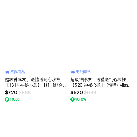
【海洋之歌】(預購)
宅配商品
宅配商品
超級神隊友、送禮送到心坎裡
超級神隊友、送禮送到心坎裡
【1314 神祕心意】【(1+1組合)
【520 神祕心意】 (預購) Missin
【粉玫瑰+粉晶熊】】Missing想
g想念你｜紫/藍/粉/橘 白針織泡
$720
$888
$520
$688
念你｜粉玫瑰精緻花束：浪漫告
芙花束：手感告白溫度，送給最
10.0%
10.0%
白推薦，讓愛在日常中綻放 (預
懂浪漫的妳
購)