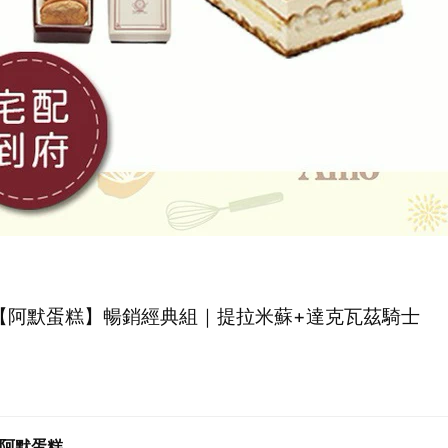
1【阿默蛋糕】暢銷經典組｜提拉米蘇+達克瓦茲騎士
o阿默蛋糕