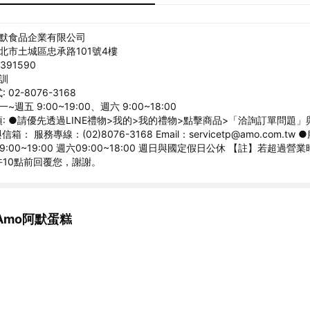
旺默食品企業有限公司
新北市土城區忠承路101號4樓
391590
正訓
02-8076-3168
~週五 9:00~19:00、週六 9:00~18:00
: ●請優先透過LINE禮物>我的>我的禮物>點擊商品>「洽詢訂單問題
： 服務專線：(02)8076-3168 Email：servicetp@amo.com.tw
:00~19:00 週六09:00~18:00 週日與國定假日公休 【註】若超過
10點前回覆您，謝謝。
Amo阿默蛋糕