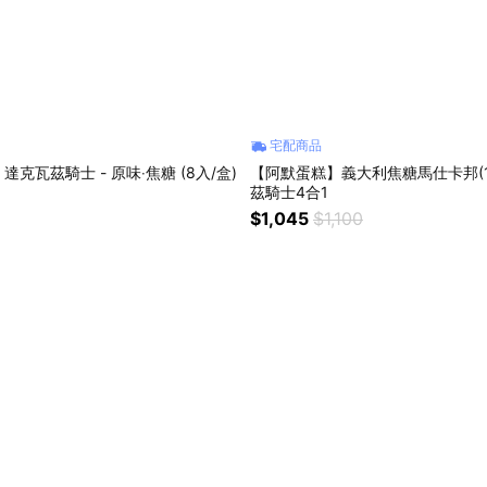
宅配商品
克瓦茲騎士 - 原味‧焦糖 (8入/盒)
【阿默蛋糕】義大利焦糖馬仕卡邦(1
茲騎士4合1
$1,045
$1,100