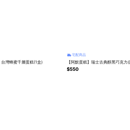
宅配商品
台灣蜂蜜千層蛋糕(1盒)
【阿默蛋糕】瑞士古典醇黑巧克力(圓
$550