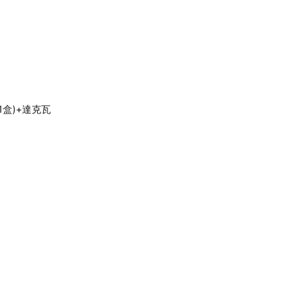
盒)+達克瓦