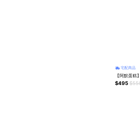
宅配商品
【阿默蛋糕】
$495
$55