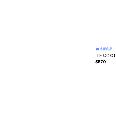
宅配商品
【阿默蛋糕】
$570