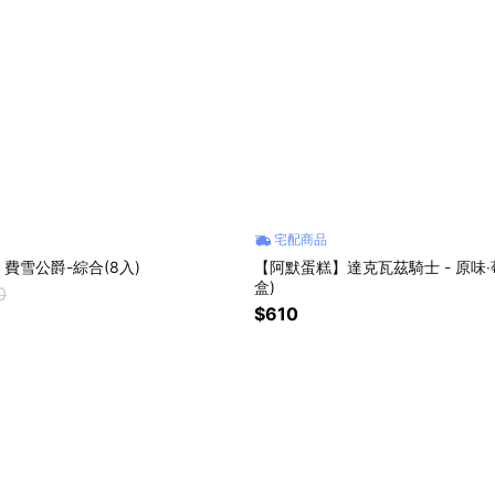
宅配商品
費雪公爵-綜合(8入)
【阿默蛋糕】達克瓦茲騎士 - 原味‧莓
盒)
0
$610