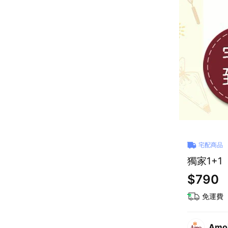
宅配商品
獨家1+
$790
免運費
Am