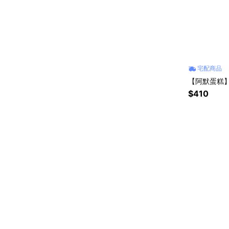
宅配商品
【阿默蛋糕】達
$410