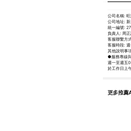
公司名稱: 
公司地址: 
統一編號: 27
負責人: 周
客服聯繫方式: 
客服時段: 週一
其他說明事項
●服務專線與信箱
週一至週五09
於工作日上午
更多推薦
看更多