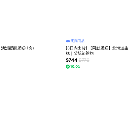
宅配商品
澳洲醍醐蛋糕(1盒)
[3日內出貨] 【阿默蛋糕】北海道
糕｜父親節禮物
$744
$770
10.0%