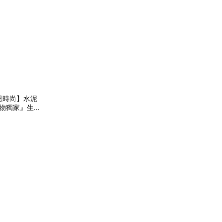
恩時尚】水泥
E禮物獨家』生