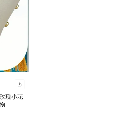
黃玫瑰小花
禮物