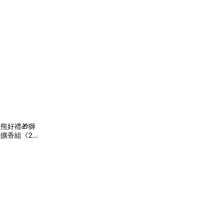
熊好禮🎁獅
擴香組《20
禮物 情人節禮