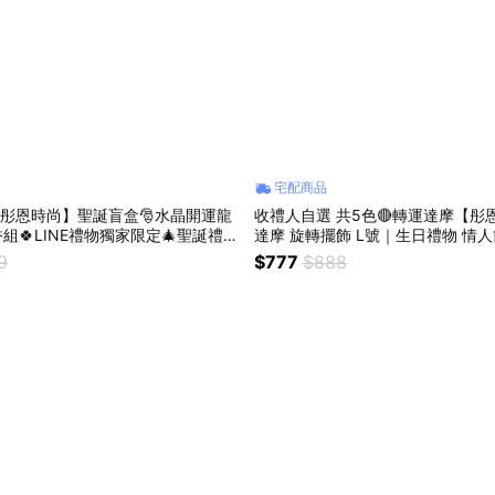
宅配商品
【彤恩時尚】聖誕盲盒🎅水晶開運龍
收禮人自選 共5色🔴轉運達摩【彤
香組🍀LINE禮物獨家限定🎄聖誕禮物
達摩 旋轉擺飾 L號｜生日禮物 情人
節禮物
9
$777
$888