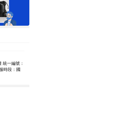
樓 統一編號：
m 客服時段：國