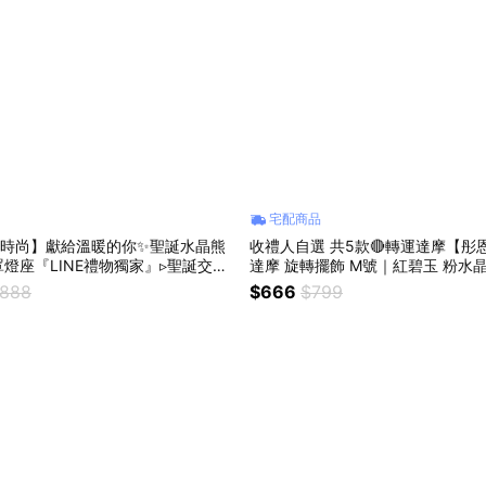
宅配商品
恩時尚】獻給溫暖的你✨聖誕水晶熊
收禮人自選 共5款🔴轉運達摩【彤
燈座『LINE禮物獨家』▹聖誕交換
達摩 旋轉擺飾 M號｜紅碧玉 粉水晶
置
鑽 藍紋瑪瑙｜生日禮物 情人節禮物
,888
$666
$799