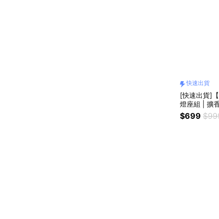
快速出貨
[快速出貨]
燈座組 | 擴
交換禮物
$699
$99