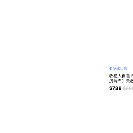
快速出貨
收禮人自選 5
恩時尚】天赦日
$788
$88