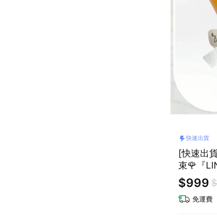
快速出貨
[快速出
束🌹『
$999
$
免運費