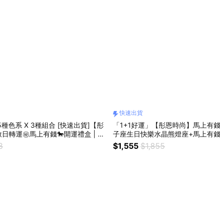
快速出貨
種色系 X 3種組合 [快速出貨]【彤
「1+1好運」【彤恩時尚】馬上有錢
轉運㊙️馬上有錢🐎開運禮盒 | 環
子座生日快樂水晶熊燈座+馬上有錢
保水泥擺飾 療癒公仔 | 生日禮物 喬遷禮物
26新款》『LINE禮物獨家』 生日
8
$1,555
$1,855
物「快速出貨」