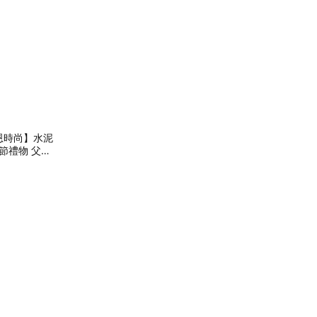
恩時尚】水泥
節禮物 父親