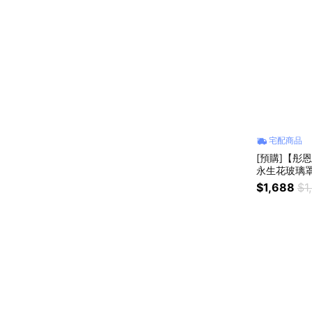
宅配商品
[預購]【彤
永生花玻璃罩
禮物 家飾佈
$1,688
$1