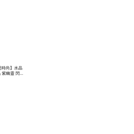
恩時尚】水晶
 紫幽靈 閃靈
 父親節禮物