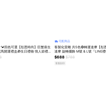
宅配商品
計🦀四色可選【彤恩時尚】巨蟹座生
客製化雷雕 共5色🔴轉運達摩【彤
運禮盒🎁生日禮物 情人節禮物
達摩 旋轉擺飾 M號 & L號『LIN
獨家 / 快速出貨 / 自選規格』
日禮物 情人節禮物 父親節禮物
8
$688
$788
客製刻印