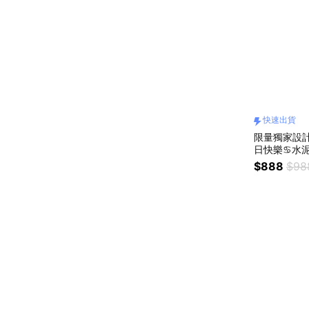
快速出貨
限量獨家設
日快樂♋水泥馬開
『LINE禮物
$888
$98