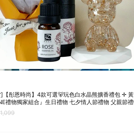
貨]【彤恩時尚】4款可選🐻玩色白水晶熊擴香禮包 ✛ 
LINE禮物獨家組合』生日禮物 七夕情人節禮物 父親節
1,099