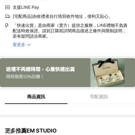
支援LINE Pay
[宅配商品]由收禮者自行填寫收件地址，便利又貼心。
「快速出貨」是由商家（賣方）提供之服務，LINE禮物不負責
配送時效保證。請於訂購前詳閱商品描述之條件與限制說明，
若有疑問請洽商家。
看更多
商品資訊
宅配資訊
更多推薦EM STUDIO
看更多