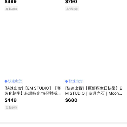
$499
$790
色可選 紀念 禮物 手環 情侶手環
客製刻印
客製刻印
快速出貨
快速出貨
[快速出貨]【EM STUDIO】【客
[快速出貨]【巨蟹座生日快樂】E
製化刻字】細語時光 情侶對戒
M STUDIO｜灰月光石｜Moonst
鋼 戒指 禮物 紀念 情人節 七夕
one｜天然石項鍊｜韓國製造 畢
$449
$680
業禮物 巨蟹座 生日快樂 生日禮
客製刻印
物