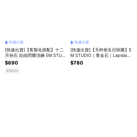
快速出貨
快速出貨
[快速出貨]【客製化搭配】十二
[快速出貨]【天秤座生日快樂】E
月份石 自由閃耀項鍊 EM STUDI
M STUDIO｜青金石｜Lapislazu
O 情侶 閨蜜 禮物 紀念 伴娘禮
li ｜天然石項鍊｜韓國製造 畢業
$690
$780
畢業禮 訂製 生日石 生日 12月份
禮物 天秤座 生日快樂 生日禮物
客製刻印