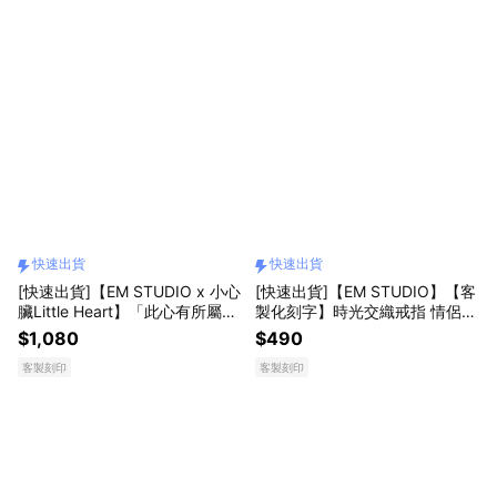
快速出貨
快速出貨
[快速出貨]【EM STUDIO x 小心
[快速出貨]【EM STUDIO】【客
臟Little Heart】「此心有所屬」
製化刻字】時光交織戒指 情侶對
聯名禮盒 生日 情人節 紀念日 插
戒 鋼戒 禮物 紀念 情人節 七夕
$1,080
$490
畫
客製刻印
客製刻印