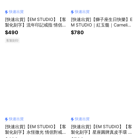
快速出貨
快速出貨
[快速出貨]【EM STUDIO】【客
[快速出貨]【獅子座生日快樂】E
製化刻字】流年印記戒指 情侶對
M STUDIO｜紅玉髓｜Carnelian
戒 鋼戒 禮物 紀念 情人節 七夕
｜天然石項鍊｜韓國製造 畢業禮
$490
$780
物 獅子座 生日快樂 生日禮物
客製刻印
快速出貨
快速出貨
[快速出貨]【EM STUDIO】【客
[快速出貨]【EM STUDIO】【客
製化刻字】永恆微光 情侶對戒
製化刻字】星座圓牌真皮手環 皮
鋼 戒指 禮物 紀念 情人節
革編織 情人 友誼 閨蜜手環 | 四