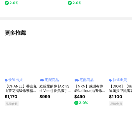
2.0%
2.0%
喜 閨蜜禮物 禮物推薦 告白禮物
情人節禮物
更多推薦
看更多
快速出貨
宅配商品
宅配商品
快速出貨
【CHANEL】香奈兒
給親愛的妳 [ARTiS
【NRN】感謝有你
【DIOR】【
山茶花指緣修護精華
di Voce] 香氛護手組
🎁Nailique滋養修護
迪奧指甲滋養霜
11ml[快速出貨]
合 (保濕護手霜+指
指緣油禮盒(15ml) #
紅限量版 [快速
$1,170
$999
$490
$1,100
甲精華液+滋潤指緣
指甲保養油 #維他命
2.0%
油+織品噴霧)
E護甲 #修護倒刺
品牌會員
品牌會員