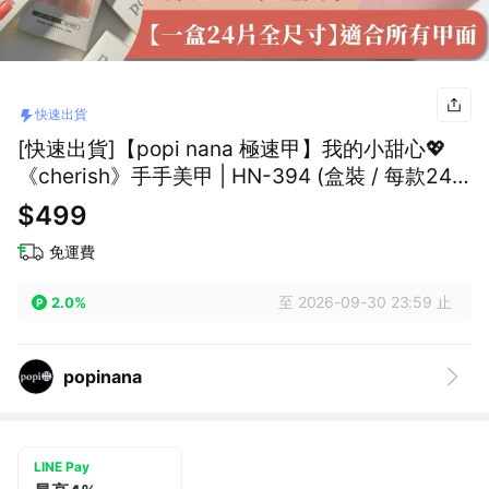
快速出貨
[快速出貨]【popi nana 極速甲】我的小甜心💖
《cherish》手手美甲 | HN-394 (盒裝 / 每款24
片) 告白禮物 浪漫禮物 七夕禮物 情人節禮物 美甲
$499
貼片 閨蜜禮物
免運費
至 2026-09-30 23:59 止
2.0%
popinana
LINE Pay