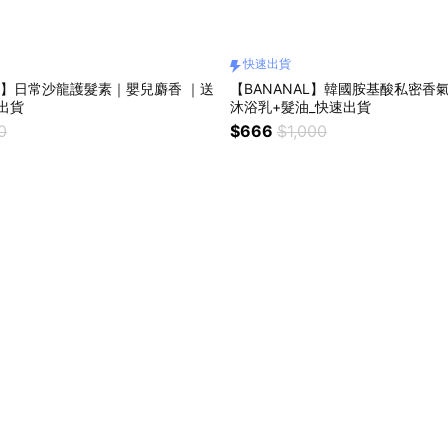
快速出貨
AL】日常沙龍護髮素｜嬰兒麝香 ｜送
【BANANAL】韓國胺基酸私密香氣
出貨
沐浴乳+髮油_快速出貨
0
$666
$1,000