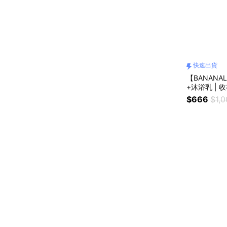
快速出貨
【BANANA
+沐浴乳 | 
$666
$1,