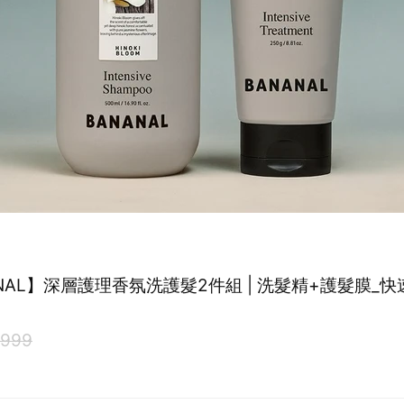
NAL】深層護理香氛洗護髮2件組 | 洗髮精+護髮膜_快速
999