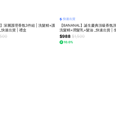
快速出貨
L】深層護理香氛3件組 | 洗髮精+護
【BANANAL】誕生慶典頂級香氛洗
快速出貨 | 禮盒
洗髮精+潤髮乳+髮油 _快速出貨 | 生
盒
,500
$988
$1,500
10.0%