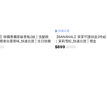
快速出貨
L】韓國專屬星級香氛2組 | 洗髮精
【BANANAL】茉茉守護頭皮2件組 
收禮者自選香味_快速出貨 | 生日快樂
｜茉莉雪松_快速出貨 | 禮盒
000
$899
$999