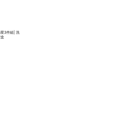
星3件組| 洗
禮盒