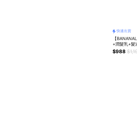
快速出貨
【BANANA
+潤髮乳+髮油
$988
$1,1