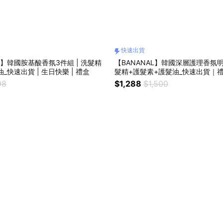
快速出貨
L】韓國胺基酸香氛3件組 | 洗髮精
【BANANAL】韓國深層護理香氛明
_快速出貨 | 生日快樂 | 禮盒
髮精+護髮素+護髮油_快速出貨｜
98
$1,288
$1,500