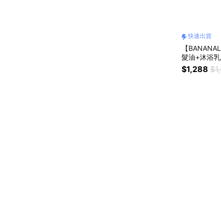
快速出貨
【BANANA
髮油+沐浴乳_
$1,288
$1