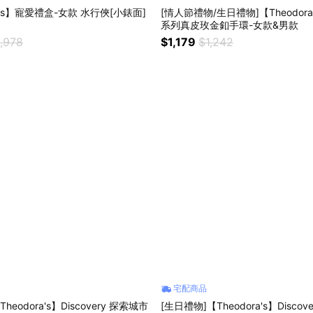
ra's】寵愛禮盒-女款 水行俠[小錶面]
[情人節禮物/生日禮物]【Theodora
系列真皮玫金釦手環-女款&男款
,978
$1,179
$1,242
宅配商品
heodora's】Discovery 探索城市
[生日禮物]【Theodora's】Disco