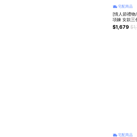
宅配商品
[情人節禮物/
項鍊 女款三
$1,679
$1
宅配商品