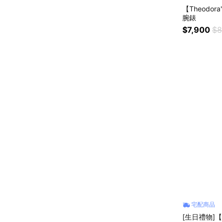
【Theodo
腕錶
$7,900
$8
宅配商品
[生日禮物]【T