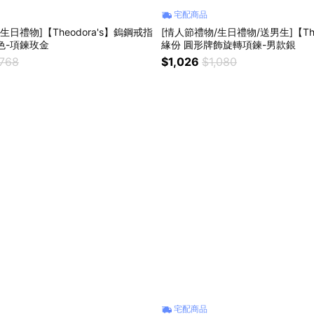
宅配商品
生日禮物]【Theodora's】鎢鋼戒指
[情人節禮物/生日禮物/送男生]【Theo
色-項鍊玫金
緣份 圓形牌飾旋轉項鍊-男款銀
,768
$1,026
$1,080
宅配商品