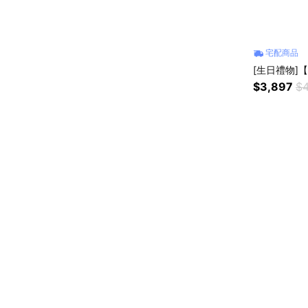
宅配商品
[生日禮物]【
$3,897
$4