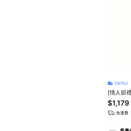
宅配商品
[情人節禮
$1,179
免運費
希奧朵