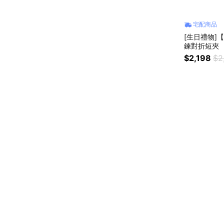
宅配商品
[生日禮物]【
鍊對折短夾
$2,198
$2