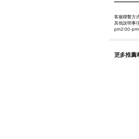
客服聯繫方式: 
其他說明事項: 
pm2:00-pm
更多推薦希
看更多