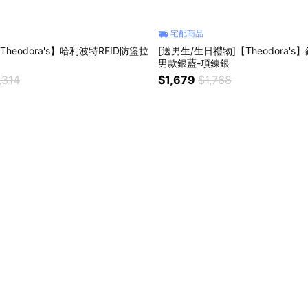
宅配商品
Theodora's】哈利波特RFID防盜拉
[送男生/生日禮物]【Theodora'
男款銀藍-項鍊銀
,314
$1,679
$1,768