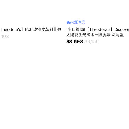
宅配商品
Theodora's】哈利波特皮革斜背包
[生日禮物]【Theodora's】Disco
太陽能夜光潛水三眼腕錶 深海藍
,103
$8,698
$9,156