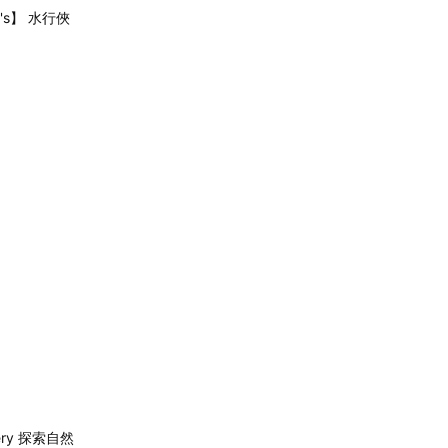
's】 水行俠
very 探索自然