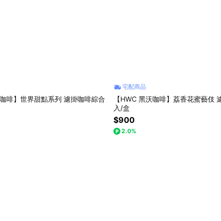
宅配商品
沃咖啡】世界甜點系列 濾掛咖啡綜合
【HWC 黑沃咖啡】荔香花蜜藝伎 
入/盒
$900
2.0%