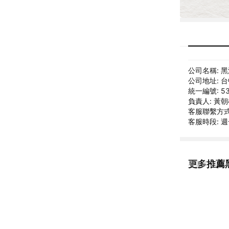
公司名稱: 
公司地址: 
統一編號: 53
負責人: 黃
客服聯繫方式: 
客服時段: 週一
更多推薦
看更多