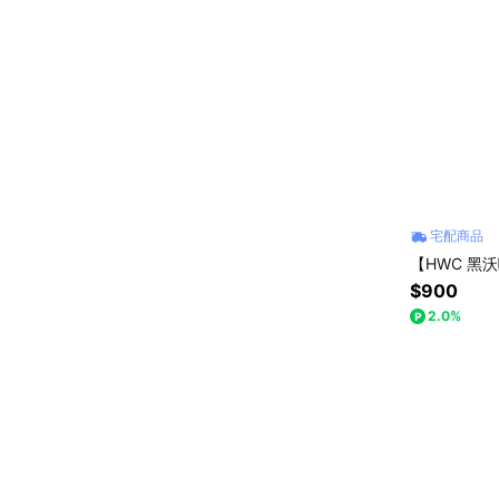
宅配商品
【HWC 黑
$900
2.0%