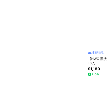
宅配商品
【HWC 黑
16入
$1,180
2.0%