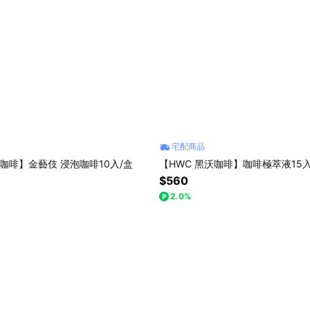
宅配商品
沃咖啡】金藝伎 浸泡咖啡10入/盒
【HWC 黑沃咖啡】咖啡極萃液15
$560
2.0%