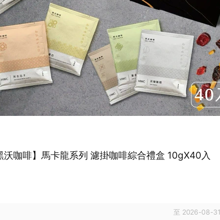
黑沃咖啡】馬卡龍系列 濾掛咖啡綜合禮盒 10gX40入
0
至 2026-08-31