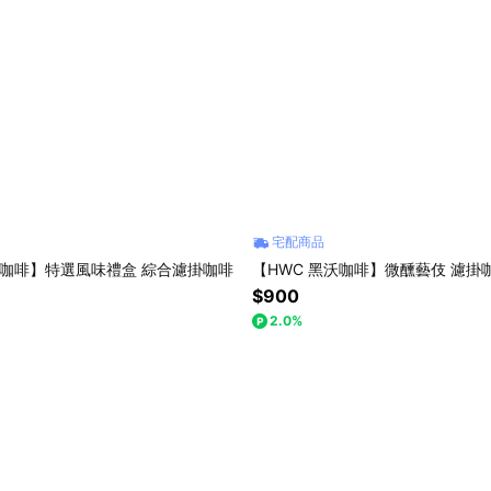
宅配商品
沃咖啡】特選風味禮盒 綜合濾掛咖啡
【HWC 黑沃咖啡】微醺藝伎 濾掛咖
$900
2.0%