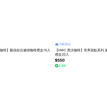
宅配商品
沃咖啡】藝伎綜合濾掛咖啡禮盒16入
【HWC 黑沃咖啡】世界甜點系列 
禮盒20入
$550
2.0%