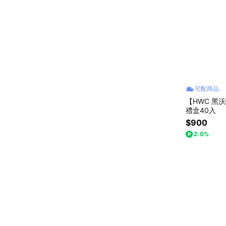
宅配商品
【HWC 黑
禮盒40入
$900
2.0%