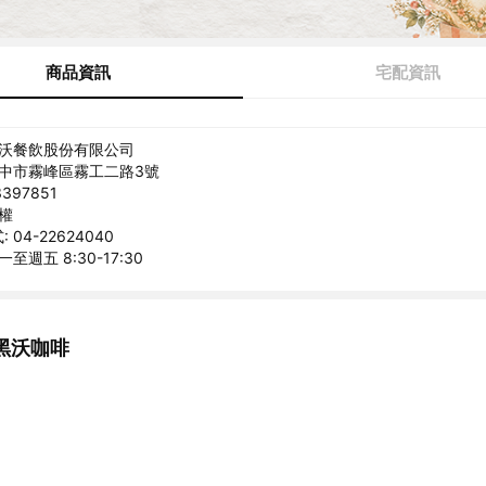
商品資訊
宅配資訊
黑沃餐飲股份有限公司
台中市霧峰區霧工二路3號
397851
朝權
04-22624040
至週五 8:30-17:30
黑沃咖啡