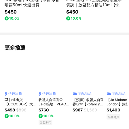
噴霧50ml 快速出貨
質調｜放鬆配方精油10ml【快速
出貨】
$450
$450
10.0%
10.0%
更多推薦
看更多
快速出貨
快速出貨
宅配商品
宅配商品
🔜 快速出貨
收禮人自選香🤍
【預購】收禮人自選
【Jo Malone
【COCODOR】大
Jeidi接地｜PEACE
香味🩷【Rofancy
London】旅
豆蠟燭130g+ 旋轉
禮物袋組合－G系列
洛帆晞】可愛小馬油
工藝蠟燭 65G 
$498
$898
$760
$967
$1,560
$1,400
蠟燭燭罩 組合 (收禮
蠟燭55g&放鬆噴霧
燈+香氛蠟燭65g
者自選香調 | 
10.0%
10.0%
人可自選/祝福/中秋/
50ml（客製化卡片
物
品牌會員
情人/送禮/禮盒/生
／暖心送禮／快速出
客製刻印
日)
貨）