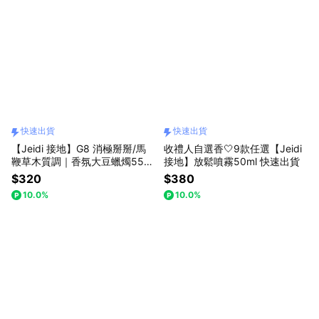
快速出貨
快速出貨
【Jeidi 接地】G8 消極掰掰/馬
收禮人自選香🤍9款任選【Jeidi
鞭草木質調｜香氛大豆蠟燭55g
接地】放鬆噴霧50ml 快速出貨
快速出貨
$320
$380
10.0%
10.0%