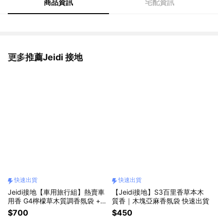
商品資訊
宅配資訊
更多推薦Jeidi 接地
看更多
快速出貨
快速出貨
Jeidi接地【車用旅行組】熱賣車
【Jeidi接地】S3百里香草本木
用香 G4檸檬草木質調香氛袋 +
質香｜木塊亞麻香氛袋 快速出貨
G8馬鞭草木質調補充包 快速出
$700
$450