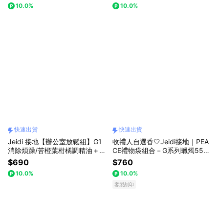
貨
10.0%
10.0%
快速出貨
快速出貨
Jeidi 接地【辦公室放鬆組】G1
收禮人自選香🤍Jeidi接地｜PEA
消除煩躁/苦橙葉柑橘調精油＋磨
CE禮物袋組合－G系列蠟燭55g
石子擴香石 快速出貨
&放鬆噴霧50ml（客製化卡片／
$690
$760
暖心送禮／快速出貨）
10.0%
10.0%
客製刻印