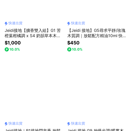
快速出貨
快速出貨
Jeidi接地【擴香雙入組】G1 苦
【Jeidi 接地】G5尋求平靜/玫瑰
橙葉柑橘調 x S4 奶韻草本木質
木質調｜放鬆配方精油10ml 快
香 擴香瓶80ml 各附擴香棒十入
速出貨
$1,000
$450
快速出貨
10.0%
10.0%
快速出貨
快速出貨
Jeidi接地｜R1接地門市香 放鬆
Jeidi 接地 G9 放慢步調/暖薑木