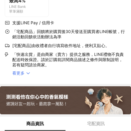
最高4%
LINE Bank
單筆滿額
支援LINE Pay / 信用卡
「宅配商品」回饋將於購買後30天發送至購買者LINE帳號，行
銷活動回饋依活動辦法為準
[宅配商品]由收禮者自行填寫收件地址，便利又貼心。
「快速出貨」是由商家（賣方）提供之服務，LINE禮物不負責
配送時效保證。請於訂購前詳閱商品描述之條件與限制說明，
若有疑問請洽商家。
看更多
商品資訊
宅配資訊