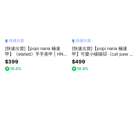
快速出貨
快速出貨
[快速出貨]【popi nana 極速
[快速出貨]【popi nana 極速
甲】《elated》手手美甲 | HN-2
甲】可愛小喵喵🐱《cat paw pri
15 (盒裝 / 每款24片)
nt》手手美甲 | HN-488 (盒裝 /
$399
$499
每款24片) 告白禮物 七夕禮物 情
10.0%
10.0%
人節禮物 閨蜜禮物 好友送禮 心
意