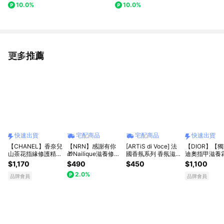
10.0%
10.0%
更多推薦
看更多
快速出貨
宅配商品
宅配商品
快速出貨
【CHANEL】香奈兒
【NRN】感謝有你
[ARTiS di Voce] 法
【DIOR】【
山茶花指緣修護精華
🎁Nailique滋養修護
國香氛系列 香氛滋
迪奧指甲滋養霜
11ml[快速出貨]
指緣油禮盒(15ml) #
潤指緣油 (10ml)
紅限量版 [快速
$1,170
$490
$450
$1,100
指甲保養油 #維他命
2.0%
E護甲 #修護倒刺
品牌會員
品牌會員