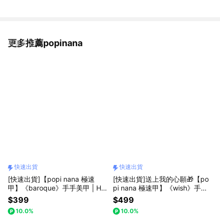
更多推薦popinana
看更多
快速出貨
快速出貨
[快速出貨]【popi nana 極速
[快速出貨]送上我的心願🎁【po
甲】《baroque》手手美甲 | HN
pi nana 極速甲】《wish》手手
-089 (盒裝 / 每款24片)
美甲 | HN-183 (盒裝 / 每款24
$399
$499
片) 情人節禮物 畢業禮物 母親節
10.0%
10.0%
禮物 生日禮物 表白禮物