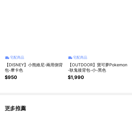
宅配商品
宅配商品
【DISNEY】小熊維尼-兩用側背
【OUTDOOR】寶可夢Pokemon
包-摩卡色
-耿鬼後背包-小-黑色
$950
$1,990
更多推薦
看更多