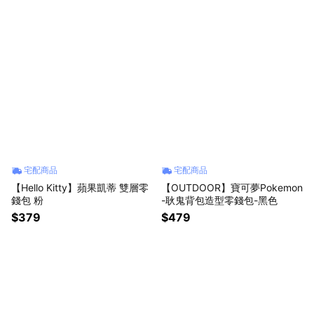
宅配商品
宅配商品
【Hello Kitty】蘋果凱蒂 雙層零
【OUTDOOR】寶可夢Pokemon
錢包 粉
-耿鬼背包造型零錢包-黑色
$379
$479