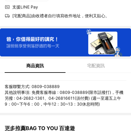
支援LINE Pay
[宅配商品]由收禮者自行填寫收件地址，便利又貼心。
商品資訊
宅配資訊
客服聯繫方式: 0809-038889
其他說明事項: 免費客服專線 : 0809-038889(限市話撥打)，手機
另撥 : 04-2682-1361、04-26816611(須付費) (週一至週五上午
9：00~下午6：00，中午12：30~13：30休息時間)
更多推薦BAG TO YOU 百達遊
看更多