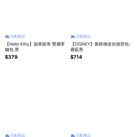
宅配商品
宅配商品
【Hello Kitty】蘋果凱蒂 雙層零
【DISNEY】魯斯佛迷你側背包-
錢包 黑
霧藍黑
$379
$714
宅配商品
宅配商品