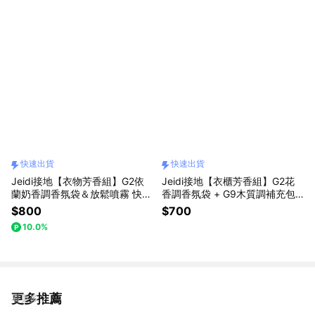
快速出貨
快速出貨
Jeidi接地【衣物芳香組】G2依
Jeidi接地【衣櫃芳香組】G2花
蘭奶香調香氛袋＆放鬆噴霧 快速
香調香氛袋 + G9木質調補充包
出貨
快速出貨
$800
$700
10.0%
更多推薦
看更多