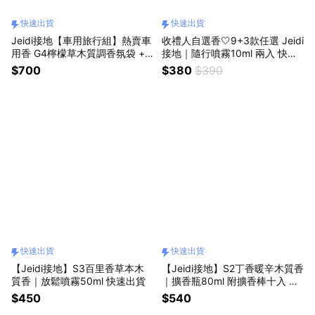
快速出貨
快速出貨
Jeidi接地【車用旅行組】熱賣車
收禮人自選香🤍9+3款任選 Jeidi
用香 G4檸檬草木質調香氛袋 +
接地｜隨行噴霧10ml 兩入 快速
G8馬鞭草木質調補充包 快速出
出貨
$700
$380
$390
貨
快速出貨
快速出貨
【Jeidi接地】S3百里香草本木
【Jeidi接地】S2丁香暖辛木質香
質香｜放鬆噴霧50ml 快速出貨
｜擴香瓶80ml 附擴香棒十入 快
速出貨
$450
$540