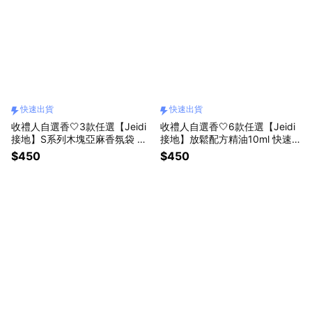
快速出貨
快速出貨
收禮人自選香🤍3款任選【Jeidi
收禮人自選香🤍6款任選【Jeidi
接地】S系列木塊亞麻香氛袋 快
接地】放鬆配方精油10ml 快速
速出貨
出貨
$450
$450