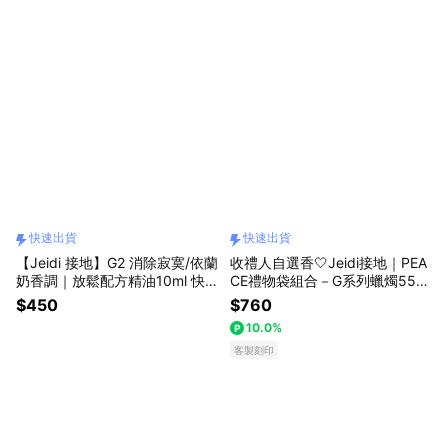
快速出貨
快速出貨
【Jeidi 接地】G2 消除寂寞/依蘭
收禮人自選香🤍Jeidi接地｜PEA
奶香調｜放鬆配方精油10ml 快
CE禮物袋組合－G系列蠟燭55g
速出貨
&放鬆噴霧50ml（客製化卡片／
$450
$760
暖心送禮／快速出貨）
10.0%
客製刻印