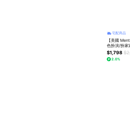
宅配商品
【美國 Men
色扮演/扮家
$1,798
$2
2.0%