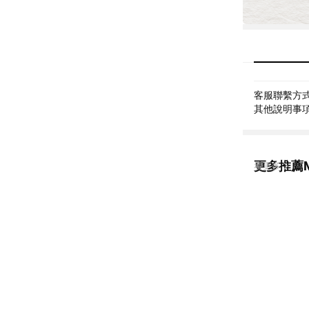
客服聯繫方式: 
其他說明事項: 週
更多推薦Me
看更多