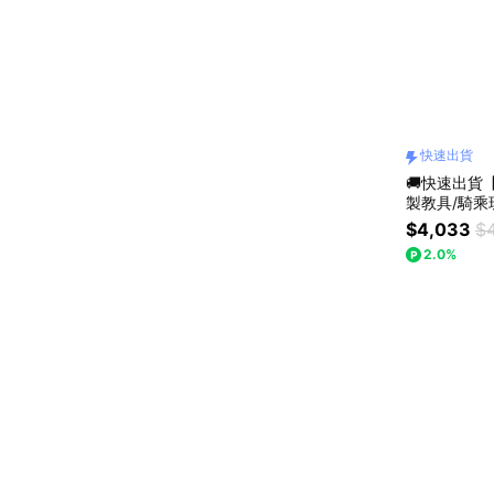
快速出貨
🚚快速出貨【
製教具/騎乘
$4,033
$
2.0%