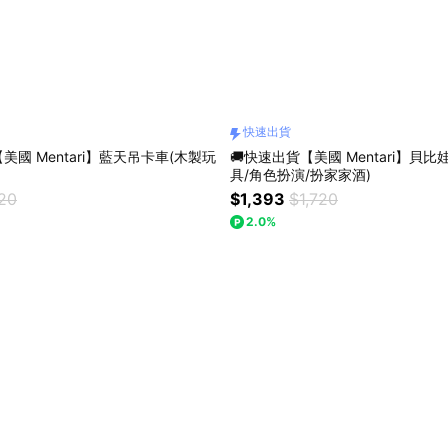
快速出貨
美國 Mentari】藍天吊卡車(木製玩
🚚快速出貨【美國 Mentari】貝
具/角色扮演/扮家家酒)
220
$1,393
$1,720
2.0%