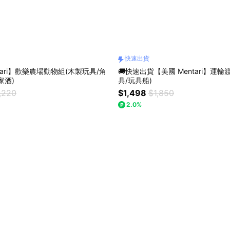
快速出貨
tari】歡樂農場動物組(木製玩具/角
🚚快速出貨【美國 Mentari】運輸
家酒)
具/玩具船)
,220
$1,498
$1,850
2.0%