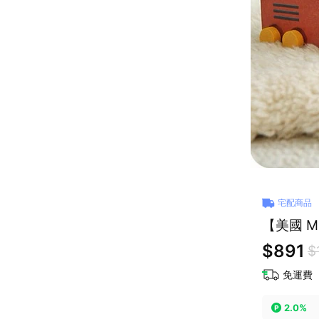
宅配商品
【美國 M
$891
$
免運費
2.0%