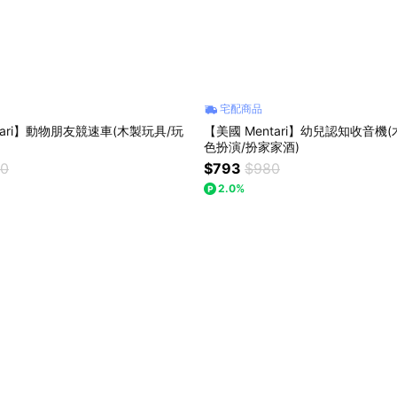
宅配商品
tari】動物朋友競速車(木製玩具/玩
【美國 Mentari】幼兒認知收音機
色扮演/扮家家酒)
00
$793
$980
2.0%