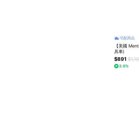
宅配商品
【美國 Men
具車)
$891
$1,1
2.0%