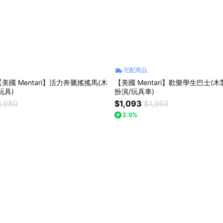
宅配商品
美國 Mentari】活力奔騰搖搖馬(木
【美國 Mentari】歡樂學生巴士(
玩具)
扮演/玩具車)
4,980
$1,093
$1,350
2.0%