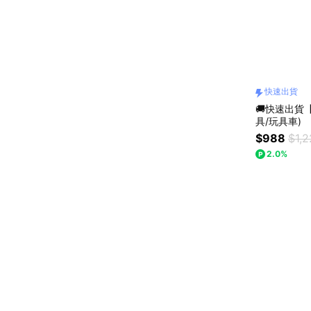
快速出貨
🚚快速出貨【
具/玩具車)
$988
$1,
2.0%