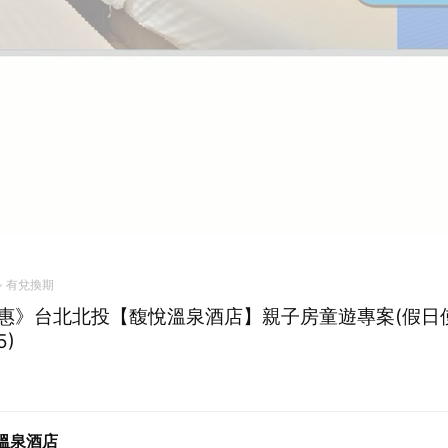
有兌換期
惠》台北北投【馥悅溫泉酒店】親子房童遊專案(假日
5)
溫泉酒店