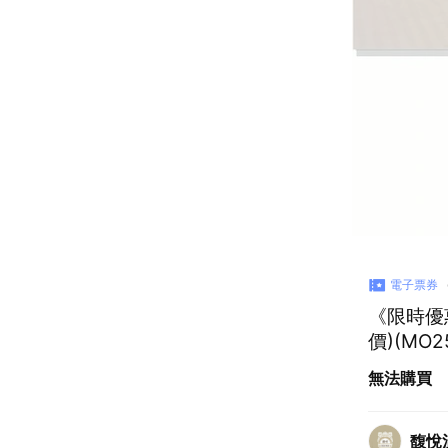
電子票券
《限時優
價)(MO2
無法購買
馥悅