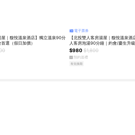
電子票券
湯屋｜馥悅溫泉酒店】獨立溫泉90分
【北投雙人客房湯屋｜馥悅溫泉酒
會首選（假日加價）
人客房泡湯90分鐘｜約會/慶生升
加價）
600
$980
$1,800
預約送禮
有兌換期