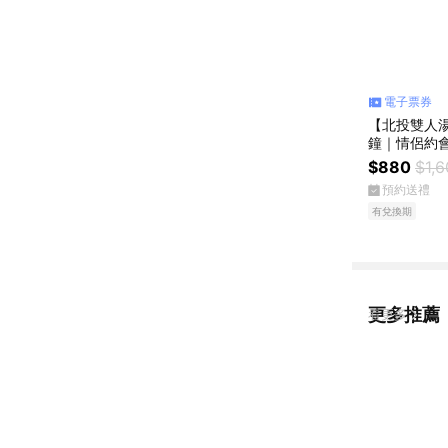
電子票券
【北投雙人
鐘｜情侶約
$880
$1,
預約送禮
有兌換期
更多推薦
看更多