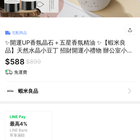
宅配商品
✨開運UP香氛晶石＋五星香氛精油 ✨【蝦米良
品】天然水晶小豆丁 招財開運小禮物 辦公室小物
生日禮物 七夕情人禮物 聖誕節交換禮物 10色 幸
$588
$899
運物
免運費
蝦米良品
LINE Pay
最高4%
LINE Bank
單筆滿額