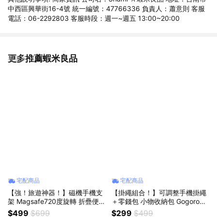
中西區興華街16-4號 統一編號：47766336 負責人：蕭意則 客服
電話：06-2292803 客服時段：週一~週五 13:00~20:00
更多推薦蝦米良品
看更多
宅配商品
宅配商品
【強！旅遊神器！】磁機手機支
【掛繩組合！】可調整手機掛繩
架 Magsafe720度旋轉 折疊便攜
＋零錢包 小物收納包 Gogoro鑰
收納 搭飛機/出國/高鐵/出差必備
匙包 長款斜挎背繩 iPhone/三星
$499
$699
$299
$499