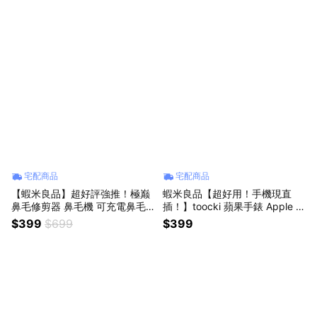
追劇推薦
手機掛繩
宅配商品
宅配商品
【蝦米良品】超好評強推！極巅
蝦米良品【超好用！手機現直
鼻毛修剪器 鼻毛機 可充電鼻毛
插！】toocki 蘋果手錶 Apple W
刀 便攜迷你電動鼻毛剪 七夕情
atch 磁吸充電 充電 充電頭 充電
$399
$699
$399
人節 交換禮物 生日禮物
器 各代均適用