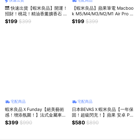
快速出貨
宅配商品
🔜 快速出貨【蝦米良品】開運！
【蝦米良品】蘋果筆電 Macboo
招財！桃花！精油香薰擴香石 火
k M5/M4/M3/M2/M1 Air Pro 1
山岩擴香 無火精油香薰 火山石
4/11/12/13/15/16 透明鍵盤膜
$199
$399
$199
$399
香氛擺件 聖誕節交換禮物 生日
禮物 情人節禮物 尾牙贈品
宅配商品
宅配商品
蝦米良品ＸFunday【絕美藝術
日本BEVASＸ蝦米良品【一年保
感！增添氛圍！】法式金屬車用
固！超級閃充！】蘋果 安卓 PD
香氛禮盒 車用擴香 香薰精油 生
急速充電線 快充線 iPhone 18/1
$399
$990
$580
$890
日/聖誕節交換禮物 送禮贈品
7/16/15 傳輸線 生日禮物 聖誕節
交換禮物