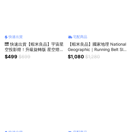
快速出貨
宅配商品
🔜 快速出貨【蝦米良品】宇宙星
【蝦米良品】國家地理 National
空投影燈！升級旋轉版 星空燈
Geographic｜Running Belt Sli
旋轉滿天星光投影燈 投射燈 小
m 輕薄運動腰包 防水袋 防水包
$499
$699
$1,080
$1,280
夜燈 生日 聖誕節 交換禮物 聖誕
腰包
禮物 贈品 尾牙