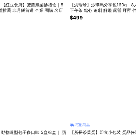
】【紅豆食府】菠蘿鳳梨酥禮盒｜8
【洪瑞珍】沙琪瑪分享包160g｜8入
禮推薦 非月餅首選 企業 團購 名店
下午茶 點心 追劇 解饞 露營 拜拜 
$499
宅配商品
動物造型包子多口味 5盒/8盒｜ 蘋
【所長茶葉蛋】即食小包裝 蛋品任