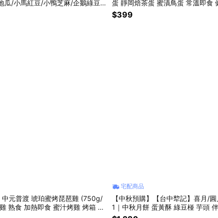
地瓜/小馬紅豆/小鴨芝麻/企鵝綠豆/
蛋 靜岡焙茶蛋 蜜漬鳥蛋 常溫即食 
凍 團購
點心 露營
$399
宅配商品
中元普渡 琥珀蜜烤琵琶雞 (750g/
【中秋預購】【台中犂記】喜月/圓
雞 熟食 加熱即食 蜜汁烤雞 烤箱 氣
1｜中秋月餅 蛋黃酥 綠豆椪 芋頭 伴
禮 企業 團購