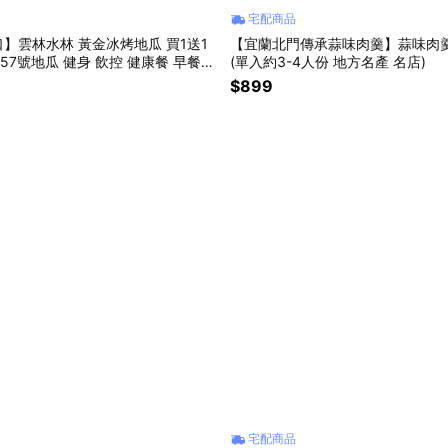
宅配商品
】雲林水林 黃金冰烤地瓜 買1送1
【宜蘭北門傳承蒜味肉羹】蒜味肉羹1
台農57號地瓜 健身 飲控 健康餐 早餐
(單入約3-4人份 地方名產 名店)
$899
宅配商品