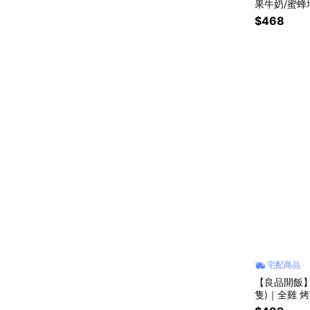
果牛奶/蜜蜂
水豚芋泥 冷
$468
宅配商品
【良品開飯】
隻)｜全雞 烤
炸鍋 露營