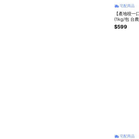
宅配商品
【產地咬一口
(1kg/包 
點心 低GI)
$599
宅配商品