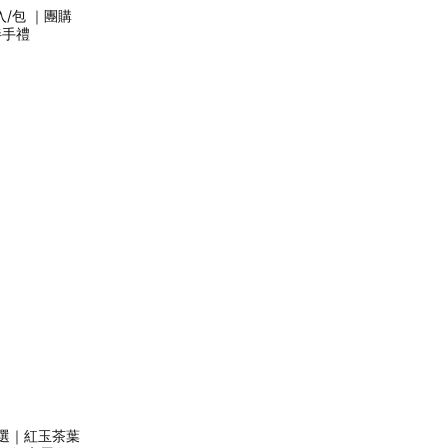
/包 ｜團購
伴手禮
選｜紅玉茶葉