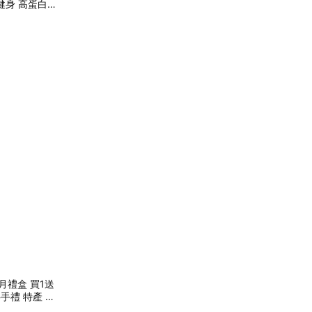
健身 高蛋白
月禮盒 買1送
手禮 特產 送