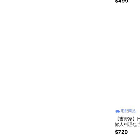
$499
宅配商品
【吉野家】日
懶人料理包 
$720