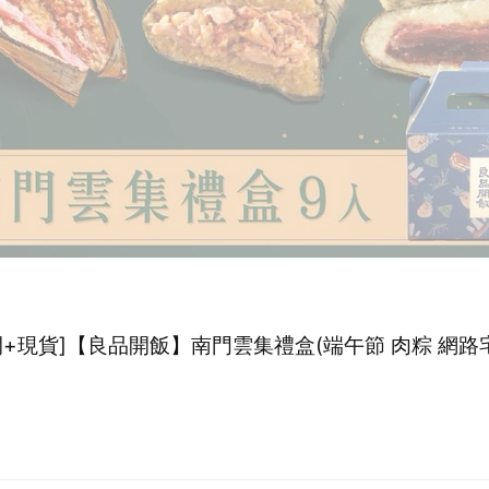
間+現貨]【良品開飯】南門雲集禮盒(端午節 肉粽 網路