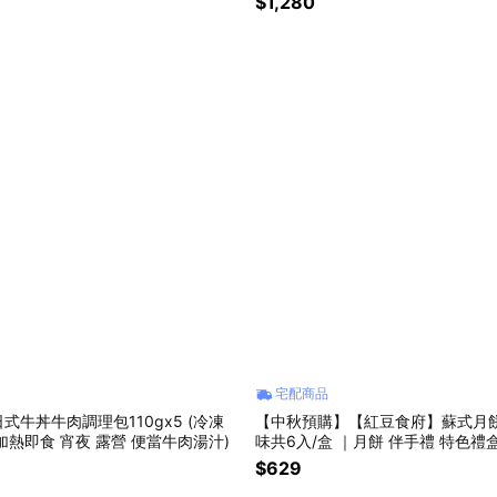
$1,280
宅配商品
式牛丼牛肉調理包110gx5 (冷凍
【中秋預購】【紅豆食府】蘇式月
加熱即食 宵夜 露營 便當牛肉湯汁)
味共6入/盒 ｜月餅 伴手禮 特色禮盒
訂購
$629