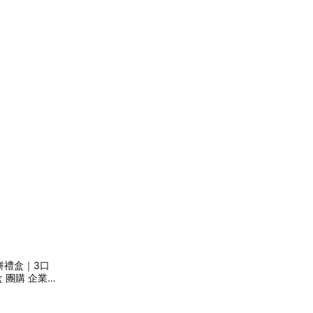
餅禮盒｜3口
 團購 企業