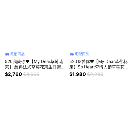
宅配商品
宅配商品
520我愛你❤️【My Dear草莓花
520我愛你❤️【My Dear草莓花
束】 經典法式草莓花束生日禮盒
束】So Heart♡情人節草莓花束
組（贈送LED燈串+好吃牛奶煉
小型 獅子座生日禮物
$2,760
$3,060
$1,980
$2,280
乳+生日插牌）獅子座生日禮物