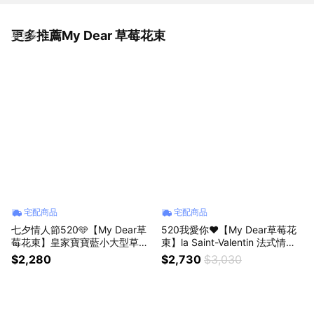
更多推薦My Dear 草莓花束
看更多
宅配商品
宅配商品
七夕情人節520🩵【My Dear草
520我愛你❤️【My Dear草莓花
莓花束】皇家寶寶藍小大型草莓
束】la Saint-Valentin 法式情人
花束 獅子座生日禮物 情人節花
草莓花束禮盒組（贈送LED燈串
$2,280
$2,730
$3,030
束
+好吃牛奶煉乳）獅子座生日禮
物