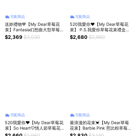
宅配商品
宅配商品
送妳禮物💙【My Dear草莓花
520我愛你❤️【My Dear草莓花
束】Fantasia幻想曲大型草莓花
束】 P.S.我愛你草莓花束禮盒組
束 獅子座生日禮物
獅子座生日禮物
$2,369
$3,030
$2,680
$2,980
宅配商品
宅配商品
520我愛你❤️【My Dear草莓花
最浪漫的花束💓【My Dear草莓
束】So Heart♡情人節草莓花束
花束】Barbie Pink 芭比粉草莓
大型 獅子座生日禮物
花束禮盒組（贈送好吃牛奶煉
$2,660
$2,960
$2,830
$3,130