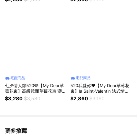
乳）獅子座生日禮物
宅配商品
宅配商品
七夕情人節520🩶【My Dear草
520我愛你❤️【My Dear草莓花
莓花束】高級鏡面草莓花束 獅子
束】la Saint-Valentin 法式情人
座生日禮物 情人節花束
草莓花束（贈送好吃牛奶煉乳）
$3,280
$3,580
$2,860
$3,160
獅子座生日禮物
更多推薦
看更多