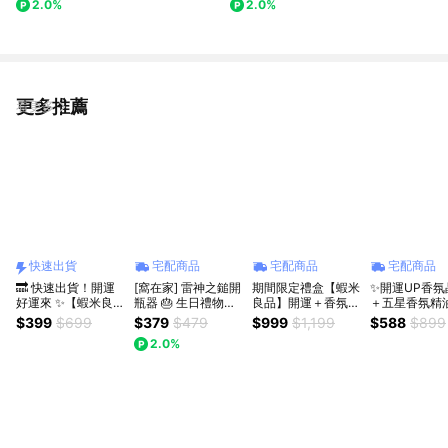
2.0%
2.0%
遷｜開業開店｜實用｜同事｜上
班族｜獅子座｜七夕禮物｜父親
節
更多推薦
看更多
快速出貨
宅配商品
宅配商品
宅配商品
🔜 快速出貨！開運
[窩在家] 雷神之鎚開
期間限定禮盒【蝦米
✨開運UP香氛
好運來 ✨【蝦米良
瓶器 🎂 生日禮物｜
良品】開運＋香氛好
＋五星香氛精
品】天然水晶小豆丁
辦公室｜實用｜同事
禮組合！香氛擴香花
✨【蝦米良品
$399
$699
$379
$479
$999
$1,199
$588
$899
招財開運小禮物 辦
｜上班族｜獅子座｜
束禮盒 開運小豆丁
水晶小豆丁 招
2.0%
公室小物 生日禮物
七夕禮物｜父親節
水晶晶石 情人節禮
運小禮物 辦公
七夕情人禮物 聖誕
物 生日禮物 聖誕節
物 生日禮物 
節交換禮物 10色 幸
交換禮物 桃花 招財
人禮物 聖誕節
運物
贈禮開運好物
禮物 10色 幸