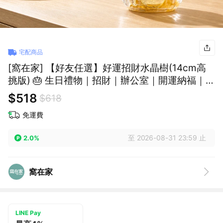
宅配商品
[窩在家] 【好友任選】好運招財水晶樹(14cm高
挑版) 🎂 生日禮物｜招財｜辦公室｜開運納福｜實
用｜升遷升職｜喬遷｜開業開店｜同事｜上班族
$518
$618
｜獅子座｜七夕禮物｜父親節
免運費
至 2026-08-31 23:59 止
2.0%
窩在家
LINE Pay