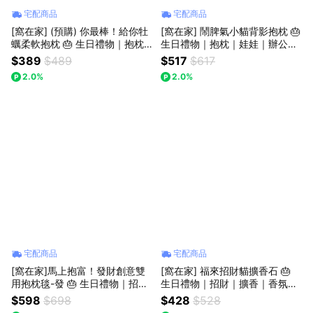
宅配商品
宅配商品
[窩在家] (預購) 你最棒！給你牡
[窩在家] 鬧脾氣小貓背影抱枕 🎂
蠣柔軟抱枕 🎂 生日禮物｜抱枕
生日禮物｜抱枕｜娃娃｜辦公室
｜娃娃｜療癒｜獅子座｜七夕禮
｜貓咪｜療癒｜實用｜同事｜上
$389
$489
$517
$617
物｜父親節
班族｜貓奴｜獅子座｜七夕禮物
2.0%
2.0%
｜父親節
宅配商品
宅配商品
[窩在家]馬上抱富！發財創意雙
[窩在家] 福來招財貓擴香石 🎂
用抱枕毯-發 🎂 生日禮物｜招財
生日禮物｜招財｜擴香｜香氛｜
｜抱枕｜娃娃｜開運納福｜午睡
療癒｜喬遷｜閨蜜｜獅子座｜七
$598
$698
$428
$528
毯｜毯子｜療癒｜升遷升職｜喬
夕禮物｜禮盒｜父親節