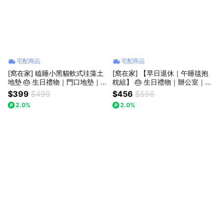
宅配商品
宅配商品
[窩在家] 瞌睡小黑貓軟式珪藻土
[窩在家] 【早日退休｜午睡毯抱
地墊 🎂 生日禮物｜門口地墊｜
枕組】 🎂 生日禮物｜辦公室｜
貓咪｜入厝｜喬遷｜居家佈置｜
開運納福｜實用｜升遷升職｜喬
$399
$499
$456
$556
療癒｜貓奴｜獅子座｜七夕禮物
遷｜開業開店｜同事｜上班族｜
2.0%
2.0%
｜父親節
獅子座｜七夕禮物｜父親節