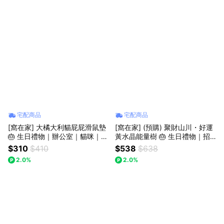
禮盒｜父親節
宅配商品
宅配商品
[窩在家] 大橘大利貓屁屁滑鼠墊
[窩在家] (預購) 聚財山川・好運
🎂 生日禮物｜辦公室｜貓咪｜實
黃水晶能量樹 🎂 生日禮物｜招
用｜療癒｜同事｜上班族｜貓奴
財｜開運納福｜黃金樹｜升遷升
$310
$410
$538
$638
｜獅子座｜七夕禮物｜父親節
職｜喬遷｜開業開店｜同事｜獅
2.0%
2.0%
子座｜七夕禮物｜父親節