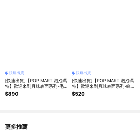
快速出貨
快速出貨
[快速出貨]【POP MART 泡泡瑪
[快速出貨]【POP MART 泡泡瑪
特】歡迎來到月球表面系列-毛絨
特】歡迎來到月球表面系列-蜂蜜
法棍包(含運費) 星星人
毛絨掛件(含運費) 星星人
$890
$520
更多推薦
看更多