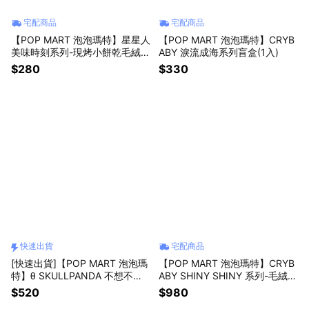
宅配商品
宅配商品
【POP MART 泡泡瑪特】星星人
【POP MART 泡泡瑪特】CRYB
美味時刻系列-現烤小餅乾毛絨掛
ABY 淚流成海系列盲盒(1入)
件盲盒(1入)
$280
$330
快速出貨
宅配商品
[快速出貨]【POP MART 泡泡瑪
【POP MART 泡泡瑪特】CRYB
特】θ SKULLPANDA 不想不想
ABY SHINY SHINY 系列-毛絨公
系列耳機包(不做大人)(含運費)
仔(粉色)
$520
$980