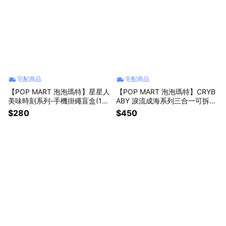
宅配商品
宅配商品
【POP MART 泡泡瑪特】星星人
【POP MART 泡泡瑪特】CRYB
美味時刻系列-手機掛繩盲盒(1
ABY 淚流成海系列三合一可拆卸
入)
掛繩盲盒(1入)
$280
$450