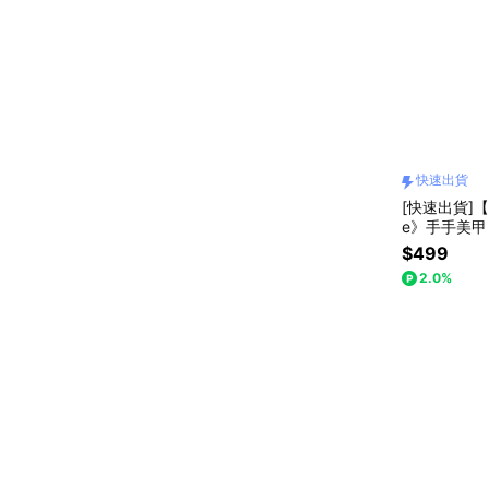
快速出貨
[快速出貨]【p
e》手手美甲 |
$499
2.0%