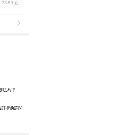
 23:59 止
辦法為準
於訂購前詳閱