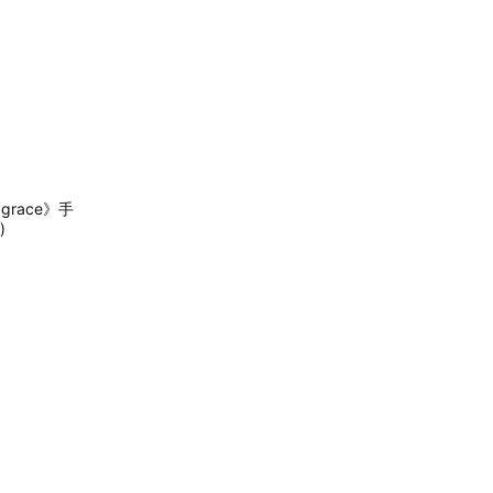
grace》手
)