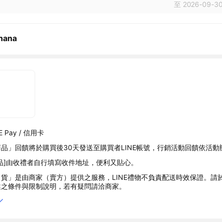
至 2026-09-30
nana
 Pay / 信用卡
品」回饋將於購買後30天發送至購買者LINE帳號，行銷活動回饋依活動
品]由收禮者自行填寫收件地址，便利又貼心。
貨」是由商家（賣方）提供之服務，LINE禮物不負責配送時效保證。請
述之條件與限制說明，若有疑問請洽商家。