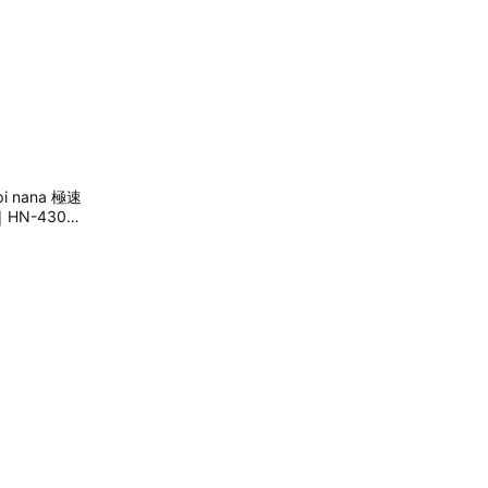
 nana 極速
｜HN-430｜
蜜禮物 禮物