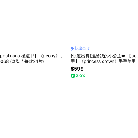
快速出貨
opi nana 極速甲】《peony》手
[快速出貨]送給我的小公主👑 【popi
-068 (盒裝 / 每款24片)
甲】《princess crown》手手美甲
盒裝24片入 女生禮物 生日驚喜 閨
$599
推薦 告白禮物 情人節禮物
2.0%