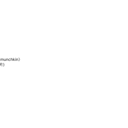
munchkin》
片)