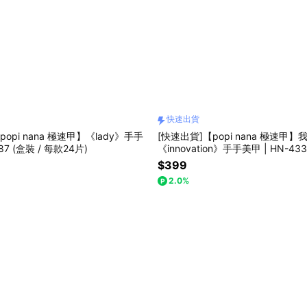
快速出貨
opi nana 極速甲】《lady》手手
[快速出貨]【popi nana 極速甲】
87 (盒裝 / 每款24片)
《innovation》手手美甲 | HN-4
漫禮物 情人節禮物 閨蜜禮物 好友
$399
2.0%