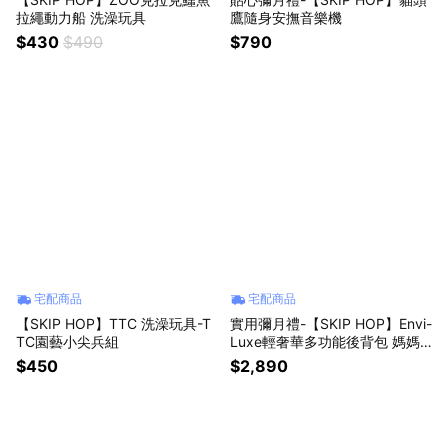
拉繩動力船 洗澡玩具
鷹隨身安撫音樂機
$430
$490
$790
宅配商品
宅配商品
【SKIP HOP】TTC 洗澡玩具-T
實用彌月禮-【SKIP HOP】Envi-
TC園藝小尖兵組
Luxe輕奢華多功能後背包 媽媽
包
$450
$2,890