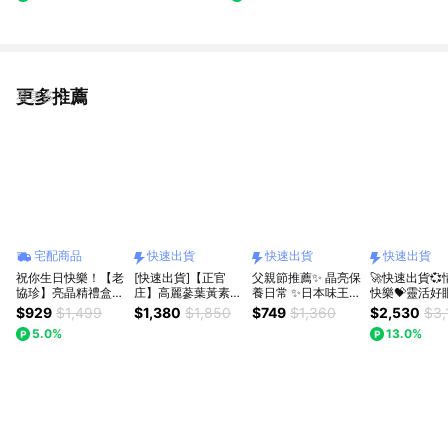
盒)
更多推薦
看更多
宅配商品
快速出貨
快速出貨
快速出貨
祝你生日快樂！【老
[快速出貨]【正官
父親節推薦✨ 晶亮保
🚀快速出貨
協珍】亮晶精禮盒
庄】高麗蔘葉黃素飲
養日常 ✨日本味王
快樂💝靈活好
(18入)
60mlx21入(產品效
金盞花葉黃素強化B
1+1組【悠活
$929
$1,499
$1,380
$1,850
$749
$1,360
$2,530
$3,
期至2028/06)
群特別版(30粒/盒)
關健複方膠囊U
5.0%
13.0%
加贈7粒B群特別版
II+玻尿酸(30
🚚快速出貨
盒)+葉黃素蝦
方軟膠囊(30入
｜吳淡如真情
送禮首選