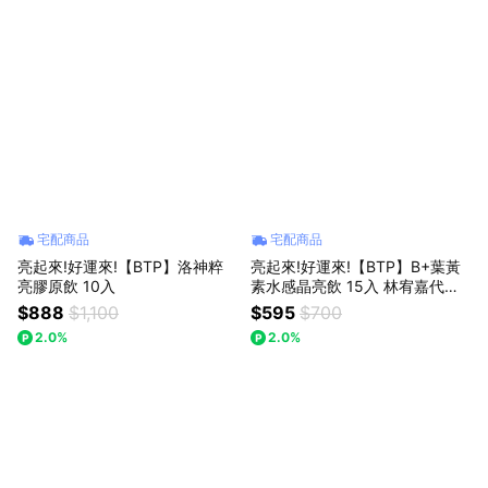
宅配商品
宅配商品
亮起來!好運來!【BTP】洛神粹
亮起來!好運來!【BTP】B+葉黃
亮膠原飲 10入
素水感晶亮飲 15入 林宥嘉代言
推薦
$888
$1,100
$595
$700
2.0%
2.0%