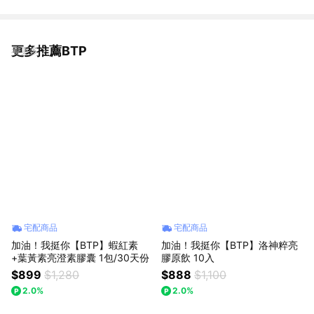
更多推薦BTP
看更多
宅配商品
宅配商品
加油！我挺你【BTP】蝦紅素
加油！我挺你【BTP】洛神粹亮
+葉黃素亮澄素膠囊 1包/30天份
膠原飲 10入
$899
$1,280
$888
$1,100
2.0%
2.0%