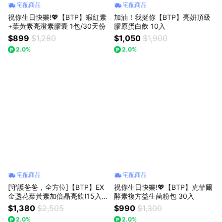
宅配商品
宅配商品
祝你生日快樂!💖【BTP】蝦紅素
加油！我挺你【BTP】亮妍頂級
+葉黃素亮澄素膠囊 1包/30天份
膠原蛋白飲 10入
$899
$1,280
$1,050
$1,900
2.0%
2.0%
宅配商品
宅配商品
[守護爸爸，全方位]【BTP】EX
祝你生日快樂!💖【BTP】克菲爾
金盞花葉黃素加倍晶亮飲(15入/
酵素複方益生菌粉包 30入
盒)+ 接骨木莓綜合維他命粉包(3
$1,380
$2,505
$990
$1,300
0入/盒)+ 洛神粹亮膠原飲(10入/
2.0%
2.0%