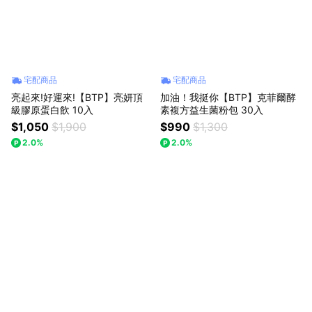
宅配商品
宅配商品
亮起來!好運來!【BTP】亮妍頂
加油！我挺你【BTP】克菲爾酵
級膠原蛋白飲 10入
素複方益生菌粉包 30入
$1,050
$1,900
$990
$1,300
2.0%
2.0%