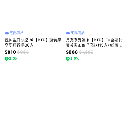
宅配商品
宅配商品
祝你生日快樂!💖【BTP】藤黃果
晶亮享受禮🎇【BTP】EX金盞花
享受輕鬆嚼30入
葉黃素加倍晶亮飲(15入/盒)藤黃
果享受輕鬆嚼(30入/盒)
$810
$960
$888
$1,680
2.0%
2.0%