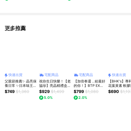
更多推薦
看更多
快速出貨
宅配商品
宅配商品
快速出貨
父親節推薦✨ 晶亮保
祝你生日快樂！【老
【加倍奉還，給最好
【BHK's】專
養日常 ✨日本味王
協珍】亮晶精禮盒
的你！】BTP EX金
花葉黃素 軟膠
金盞花葉黃素強化B
(18入)
盞花葉黃素加倍晶亮
(30粒/盒) 3
$749
$1,360
$929
$1,499
$799
$1,080
$690
$1,19
群特別版(30粒/盒)
飲15入+7入
「快速出貨」
5.0%
2.0%
加贈7粒B群特別版
貨/生日禮物/
🚚快速出貨
備/新鮮人