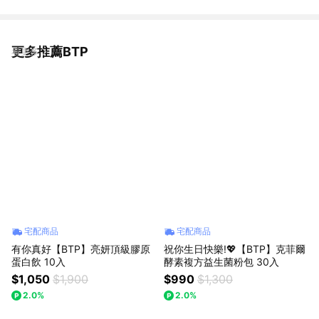
更多推薦BTP
看更多
宅配商品
宅配商品
有你真好【BTP】亮妍頂級膠原
祝你生日快樂!💖【BTP】克菲爾
蛋白飲 10入
酵素複方益生菌粉包 30入
$1,050
$1,900
$990
$1,300
2.0%
2.0%