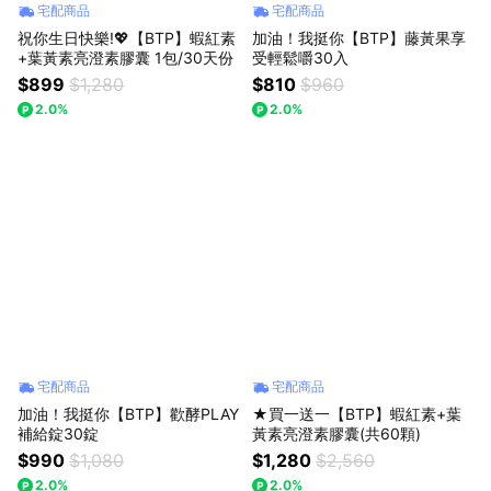
宅配商品
宅配商品
祝你生日快樂!💖【BTP】蝦紅素
加油！我挺你【BTP】藤黃果享
+葉黃素亮澄素膠囊 1包/30天份
受輕鬆嚼30入
$899
$1,280
$810
$960
2.0%
2.0%
宅配商品
宅配商品
加油！我挺你【BTP】歡酵PLAY
★買一送一【BTP】蝦紅素+葉
補給錠30錠
黃素亮澄素膠囊(共60顆)
$990
$1,080
$1,280
$2,560
2.0%
2.0%