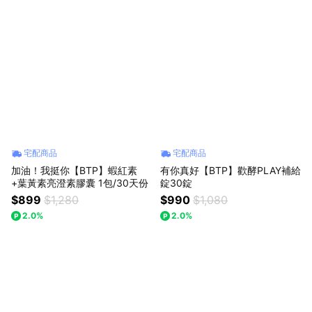
宅配商品
宅配商品
加油！我挺你【BTP】蝦紅素
有你真好【BTP】歡酵PLAY補給
+葉黃素亮澄素膠囊 1包/30天份
錠30錠
$899
$1,280
$990
$1,080
2.0%
2.0%