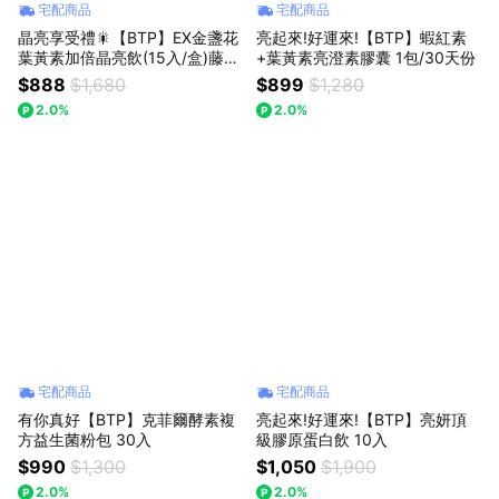
宅配商品
宅配商品
晶亮享受禮🎇【BTP】EX金盞花
亮起來!好運來!【BTP】蝦紅素
葉黃素加倍晶亮飲(15入/盒)藤黃
+葉黃素亮澄素膠囊 1包/30天份
果享受輕鬆嚼(30入/盒)
$888
$1,680
$899
$1,280
2.0%
2.0%
宅配商品
宅配商品
有你真好【BTP】克菲爾酵素複
亮起來!好運來!【BTP】亮妍頂
方益生菌粉包 30入
級膠原蛋白飲 10入
$990
$1,300
$1,050
$1,900
2.0%
2.0%