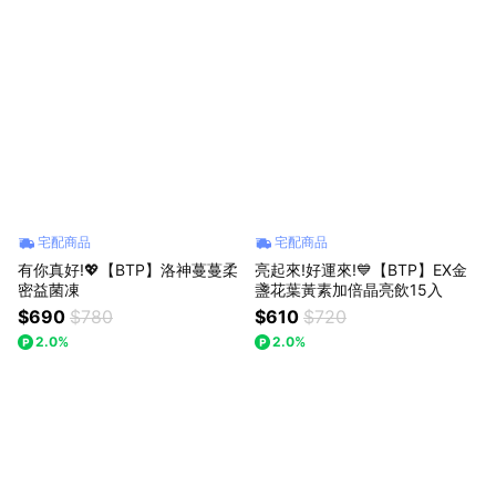
宅配商品
宅配商品
有你真好!💖【BTP】洛神蔓蔓柔
亮起來!好運來!💙【BTP】EX金
密益菌凍
盞花葉黃素加倍晶亮飲15入
$690
$780
$610
$720
2.0%
2.0%