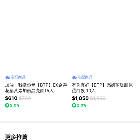
宅配商品
宅配商品
加油！我挺你💙【BTP】EX金盞
有你真好【BTP】亮妍頂級膠原
花葉黃素加倍晶亮飲15入
蛋白飲 10入
$610
$720
$1,050
$1,900
2.0%
2.0%
更多推薦
看更多