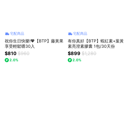
宅配商品
宅配商品
祝你生日快樂!💖【BTP】藤黃果
有你真好【BTP】蝦紅素+葉黃
享受輕鬆嚼30入
素亮澄素膠囊 1包/30天份
$810
$960
$899
$1,280
2.0%
2.0%