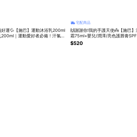
宅配商品
越好運💦【施巴】運動沐浴乳200ml
🙌謝謝你!我的手護天使👼【施巴
200ml｜運動愛好者必備！汗氯雙
霜75ml+嬰兒/潤澤/亮色護唇膏SPF30
!
｜手唇雙護・溫和滋潤隨身組
$520