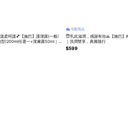
宅配商品
閨密般的溫柔呵護💕【施巴】護潔露(一般/
😇乳此滋潤，感謝有你🙏【施巴
型)200ml任選一+潔膚露50ml｜溫
｜洗潤雙享，典雅隨行
私密平衡
$599