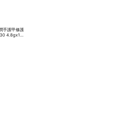
】潤手護甲修護
 4.8gx1