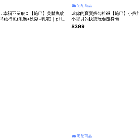
宅配商品
媽，幸福不留痕🌷【施巴】美體撫紋
👶你的寶寶熊勾椎🧸【施巴】小熊
小熊旅行包(泡泡+洗髮+乳液)｜pH5.
小寶貝的快樂玩耍隨身包
與寶寶肌膚
$399
宅配商品