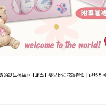
寶的誕生祝福👶【施巴】嬰兒粉紅花語禮盒｜pH5.5