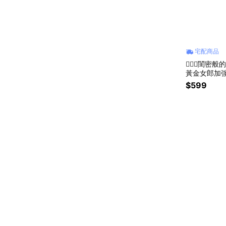
宅配商品
👩‍❤️‍👩
黃金女郎加強
和清潔 × 
$599