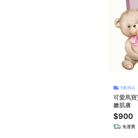
宅配商品
可愛馬寶
嫩肌膚
$900
免運費