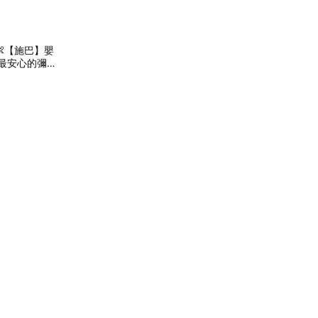
【施巴】嬰
最安心的彌月