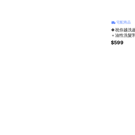
宅配商品
🍀祝你越洗
＋油性洗髮乳
抗，黏膩退散
$599