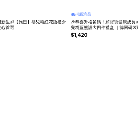
宅配商品
迎新生👶【施巴】嬰兒粉紅花語禮盒
🎉恭喜升格爸媽！願寶寶健康成長
安心首選
兒粉藍熊語大四件禮盒 ｜德國研製
禮
$1,420