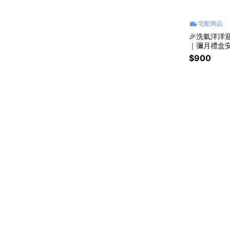
宅配商品
🎉洗氣洋洋
｜彌月禮盒
$900