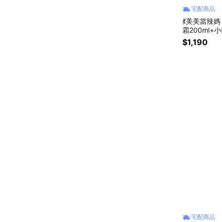
宅配商品
💃美美當辣
霜200ml+
5呵護媽咪
$1,190
宅配商品