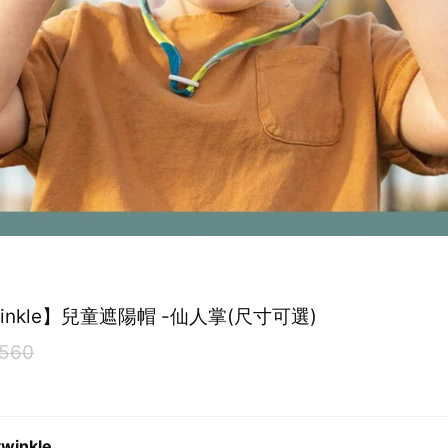
twinkle】兒童遮陽帽 -仙人掌(尺寸可選)
560
twinkle