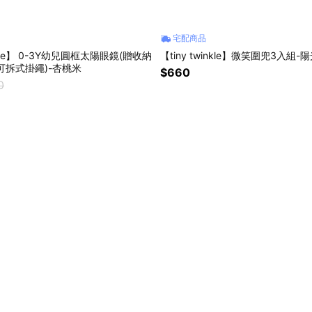
宅配商品
inkle】 0-3Y幼兒圓框太陽眼鏡(贈收納
【tiny twinkle】微笑圍兜3入組-
/可拆式掛繩)-杏桃米
$660
0