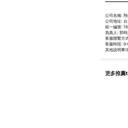
公司名稱: 
公司地址: 
統一編號: 16
負責人: 郭
客服聯繫方式: 
客服時段: 9:
其他說明事項: 
更多推薦tin
看更多