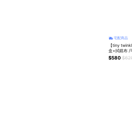
宅配商品
【tiny tw
盒+拭鏡布 
$580
$62