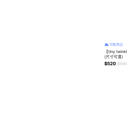
宅配商品
【tiny tw
(尺寸可選)
$520
$56