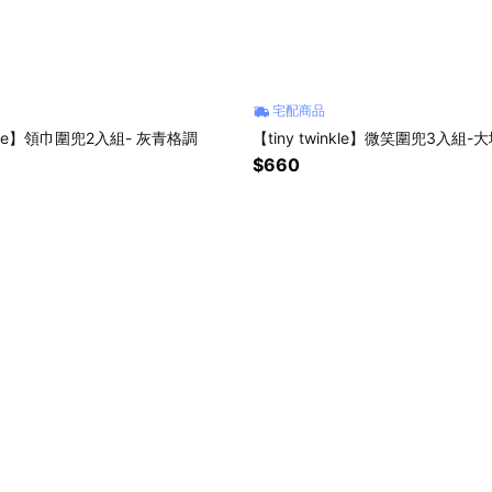
宅配商品
inkle】領巾圍兜2入組- 灰青格調
【tiny twinkle】微笑圍兜3入組-
$660