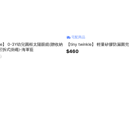
宅配商品
inkle】 0-3Y幼兒圓框太陽眼鏡(贈收納
【tiny twinkle】 輕量矽膠防漏圍兜
/可拆式掛繩)-海軍藍
$460
0