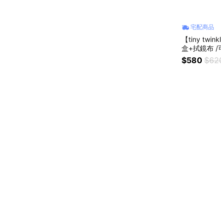
宅配商品
【tiny tw
盒+拭鏡布 
$580
$62