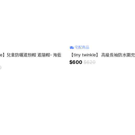
宅配商品
inkle】兒童防曬遮頸帽 遮陽帽- 海藍
【tiny twinkle】 高級長袖防水圍兜
$600
$620
0