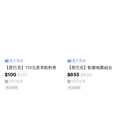
電子票券
電子票券
【星巴克】110元星享飲料券
【星巴克】歡樂相聚組合
$100
$110
$655
$690
預約送禮
預約送禮
有兌換期
有兌換期