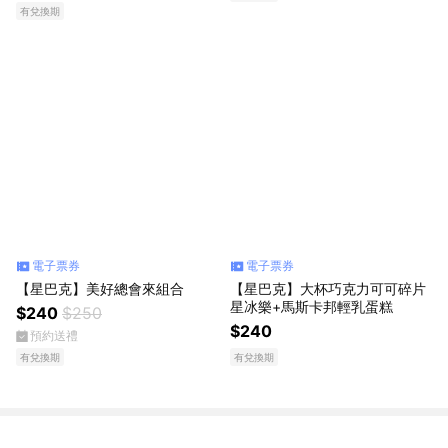
有兌換期
電子票券
電子票券
【星巴克】美好總會來組合
【星巴克】大杯巧克力可可碎片
星冰樂+馬斯卡邦輕乳蛋糕
$240
$250
$240
預約送禮
有兌換期
有兌換期