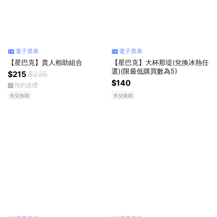
電子票券
電子票券
【星巴克】貴人相助組合
【星巴克】大杯那堤(兌換冰熱任
選)(限最低購買數為5)
$215
$235
$140
預約送禮
有兌換期
有兌換期