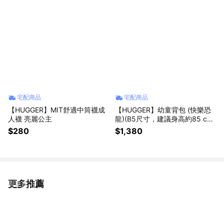
宅配商品
宅配商品
【HUGGER】MIT舒適中筒襪成
【HUGGER】幼童背包 (快樂恐
人襪 亮麗公主
龍)(B5尺寸，建議身高約85 cm
~120cm)
$280
$1,380
更多推薦
看更多