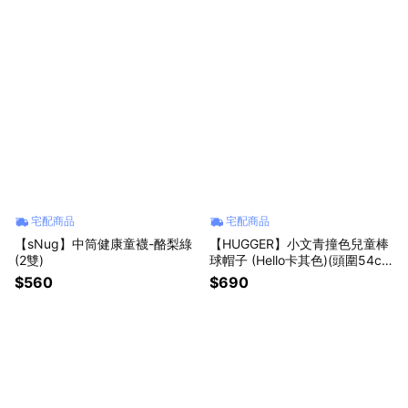
宅配商品
宅配商品
【sNug】中筒健康童襪-酪梨綠
【HUGGER】小文青撞色兒童棒
(2雙)
球帽子 (Hello卡其色)(頭圍54c
m)
$560
$690