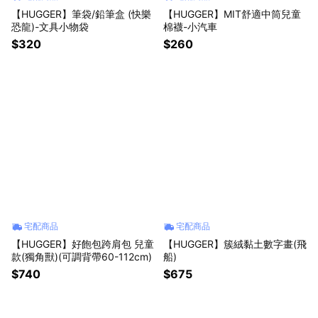
【HUGGER】筆袋/鉛筆盒 (快樂
【HUGGER】MIT舒適中筒兒童
恐龍)-文具小物袋
棉襪-小汽車
$320
$260
宅配商品
宅配商品
【HUGGER】好飽包跨肩包 兒童
【HUGGER】簇絨黏土數字畫(飛
款(獨角獸)(可調背帶60-112cm)
船)
$740
$675