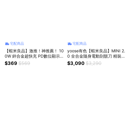
宅配商品
宅配商品
【蝦米良品】激推！神推薦！ 10
yoose有色【蝦米良品】MINI 2.
0W 鋅合金超快充 PD數位顯示
0 全合金隨身電動刮鬍刀 精裝禮
充電線 快充線 適用蘋果華為小
盒 賞金獵人剃鬚刀 電動刮鬍刀
$369
$569
$3,090
$3,290
米手機 iPhone
情人節/父親節/生日/尾牙禮物