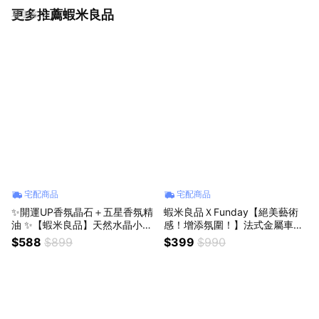
更多推薦蝦米良品
看更多
宅配商品
宅配商品
✨開運UP香氛晶石＋五星香氛精
蝦米良品ＸFunday【絕美藝術
油 ✨【蝦米良品】天然水晶小豆
感！增添氛圍！】法式金屬車用
丁 招財開運小禮物 辦公室小物
香氛禮盒 車用擴香 香薰精油 生
$588
$899
$399
$990
生日禮物 七夕情人禮物 聖誕節
日/聖誕節交換禮物 送禮贈品
交換禮物 10色 幸運物