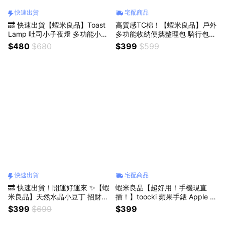
快速出貨
宅配商品
🔜 快速出貨【蝦米良品】Toast
高質感TC棉！【蝦米良品】戶外
Lamp 吐司小子夜燈 多功能小夜
多功能收納便攜整理包 騎行包
燈 手機支架 聖誕節交換禮物 情
洗漱包 露營/騎行 出國收納包 旅
$480
$680
$399
$599
人節禮物 贈品 尾牙 聖誕禮物 禮
遊包 頂級TC棉材質
盒
快速出貨
宅配商品
🔜 快速出貨！開運好運來 ✨【蝦
蝦米良品【超好用！手機現直
米良品】天然水晶小豆丁 招財開
插！】toocki 蘋果手錶 Apple W
運小禮物 辦公室小物 生日禮物
atch 磁吸充電 充電 充電頭 充電
$399
$699
$399
七夕情人禮物 聖誕節交換禮物 1
器 各代均適用
0色 幸運物