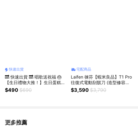
快速出貨
宅配商品
🔜 快速出貨 🔜 唱歌送祝福 🎂
Laifen 徠芬【蝦米良品】T1 Pro
【生日禮物大推！】生日蛋糕小
往復式電動刮鬍刀 (造型修容套
夜燈 2in1 手機支架蠟燭 慶生 床
組) 鋁合金 智慧感應馬達 輕巧便
$490
$690
$3,590
$3,790
頭燈 臥室氛圍燈 情人節禮物 交
攜 Type-C快充 電鬍刀 全機防水
換禮物【蝦米良品】
更多推薦
看更多